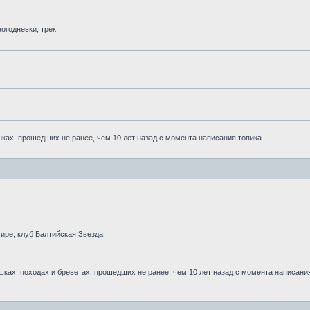
огодневки, трек
ках, прошедших не ранее, чем 10 лет назад с момента написания топика.
ре, клуб Балтийская Звезда
ках, походах и бреветах, прошедших не ранее, чем 10 лет назад с момента написани