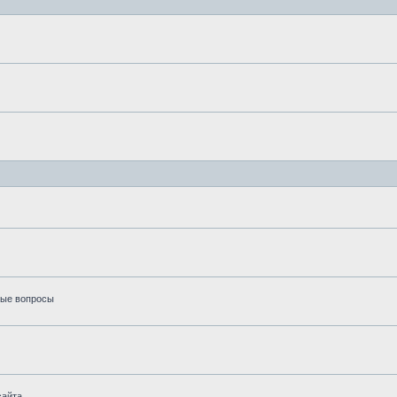
вые вопросы
айта.