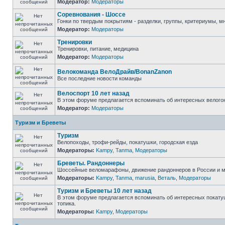
Модератор:
Модераторы
Соревнования - Шоссе
Гонки по твердым покрытиям - разделки, группы, критериумы, мн
Модератор:
Модераторы
Тренировки
Тренировки, питание, медицина
Модератор:
Модераторы
Велокоманда ВелоДрайв/BonanZanon
Все последние новости команды
Велоспорт 10 лет назад
В этом форуме предлагается вспоминать об интересных велогон
Модератор:
Модераторы
Туризм и Бреветы
Туризм
Велопоходы, трофи-рейды, покатушки, городская езда
Модераторы:
Kampy
,
Tanma
,
Модераторы
Бреветы. Рандоннеры
Шоссейные веломарафоны, движение рандоннеров в России и ми
Модераторы:
Kampy
,
Tanma
,
marusia
,
Веталь
,
Модераторы
Туризм и Бреветы 10 лет назад
В этом форуме предлагается вспоминать об интересных покатуш
топика.
Модераторы:
Kampy
,
Модераторы