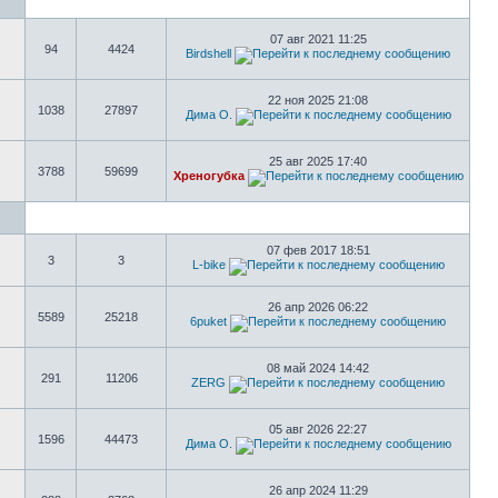
07 авг 2021 11:25
94
4424
Birdshell
22 ноя 2025 21:08
1038
27897
Дима О.
25 авг 2025 17:40
3788
59699
Хреногубка
07 фев 2017 18:51
3
3
L-bike
26 апр 2026 06:22
5589
25218
6puket
08 май 2024 14:42
291
11206
ZERG
05 авг 2026 22:27
1596
44473
Дима О.
26 апр 2024 11:29