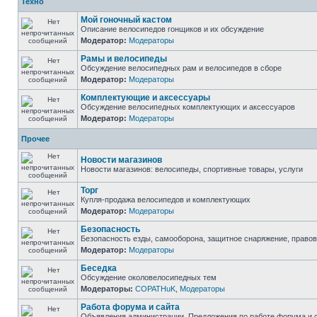
Техно
Мой гоночный кастом
Описание велосипедов гонщиков и их обсуждение
Модератор:
Модераторы
Рамы и велосипеды
Обсуждение велосипедных рам и велосипедов в сборе
Модератор:
Модераторы
Комплектующие и аксессуары
Обсуждение велосипедных комплектующих и аксессуаров
Модератор:
Модераторы
Прочее
Новости магазинов
Новости магазинов: велосипеды, спортивные товары, услуги
Торг
Купля-продажа велосипедов и комплектующих
Модератор:
Модераторы
Безопасность
Безопасность езды, самооборона, защитное снаряжение, право
Модератор:
Модераторы
Беседка
Обсуждение околовелосипедных тем
Модераторы:
COPATHuK
,
Модераторы
Работа форума и сайта
Объявления администрации. Предложения по работе форума и с