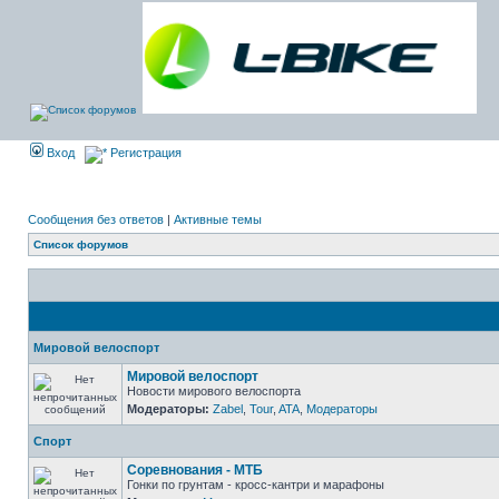
Вход
Регистрация
Сообщения без ответов
|
Активные темы
Список форумов
Мировой велоспорт
Мировой велоспорт
Новости мирового велоспорта
Модераторы:
Zabel
,
Tour
,
ATA
,
Модераторы
Спорт
Соревнования - МТБ
Гонки по грунтам - кросс-кантри и марафоны