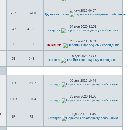
14 сен 2025 06:37
227
13200
Дядька из Тосно
14 июн 2026 22:51
647
41931
qrspeter
27 сен 2011 10:39
28
104
DenisDNS
18 дек 2023 23:43
25
343
chummi
30 янв 2026 10:48
903
12867
Stranger
23 июл 2026 16:03
1803
91104
Stranger
я
11 дек 2021 14:45
15
51
Stranger