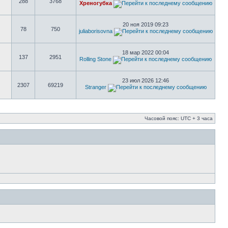
288
3768
Хреногубка
20 ноя 2019 09:23
78
750
juliaborisovna
18 мар 2022 00:04
137
2951
Rolling Stone
23 июл 2026 12:46
2307
69219
Stranger
Часовой пояс: UTC + 3 часа