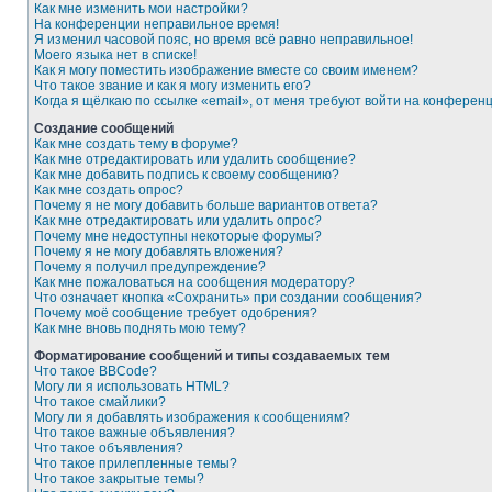
Как мне изменить мои настройки?
На конференции неправильное время!
Я изменил часовой пояс, но время всё равно неправильное!
Моего языка нет в списке!
Как я могу поместить изображение вместе со своим именем?
Что такое звание и как я могу изменить его?
Когда я щёлкаю по ссылке «email», от меня требуют войти на конферен
Создание сообщений
Как мне создать тему в форуме?
Как мне отредактировать или удалить сообщение?
Как мне добавить подпись к своему сообщению?
Как мне создать опрос?
Почему я не могу добавить больше вариантов ответа?
Как мне отредактировать или удалить опрос?
Почему мне недоступны некоторые форумы?
Почему я не могу добавлять вложения?
Почему я получил предупреждение?
Как мне пожаловаться на сообщения модератору?
Что означает кнопка «Сохранить» при создании сообщения?
Почему моё сообщение требует одобрения?
Как мне вновь поднять мою тему?
Форматирование сообщений и типы создаваемых тем
Что такое BBCode?
Могу ли я использовать HTML?
Что такое смайлики?
Могу ли я добавлять изображения к сообщениям?
Что такое важные объявления?
Что такое объявления?
Что такое прилепленные темы?
Что такое закрытые темы?