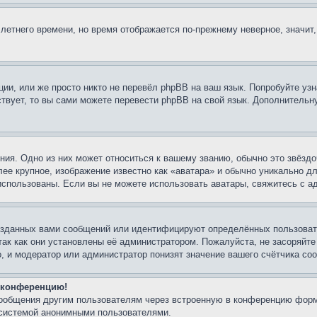
 летнего времени, но время отображается по-прежнему неверное, значит
ии, или же просто никто не перевёл phpBB на ваш язык. Попробуйте узн
ествует, то вы сами можете перевести phpBB на свой язык. Дополнител
ия. Одно из них может относиться к вашему званию, обычно это звёздо
лее крупное, изображение известно как «аватара» и обычно уникально д
ь использованы. Если вы не можете использовать аватары, свяжитесь с
озданных вами сообщений или идентифицируют определённых пользовате
так как они установлены её администратором. Пожалуйста, не засоряйт
, и модератор или администратор понизят значение вашего счётчика со
а конференцию!
сообщения другим пользователям через встроенную в конференцию форм
 системой анонимными пользователями.