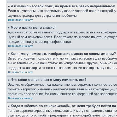
» Я изменил часовой пояс, но время всё равно неправильное!
Если вы уверены, что правильно указали часовой пояс и настройку
администратора для устранения проблемы.
Вернуться к началу
» Моего языка нет в списке!
Администратор не установил поддержку вашего языка на конференц
нужный вам языковой пакет. Если такого языкового пакета не сущ
находится внизу страниц конференции).
Вернуться к началу
» Как я могу поместить изображение вместе со своим именем?
Вместе с именем пользователя могут присутствовать два изображен
вы оставили или на ваш статус на конференции. Другое, обычно бо
поддержка аватар, и от него же зависит, какие аватары могут быт
Вернуться к началу
» Что такое звание и как я могу изменить его?
Звания, отображаемые под вашим именем, отражают количество с
можете напрямую изменять наименования званий на конференции, 
повысить своё звание. На большинстве конференций это запрещено
Вернуться к началу
» Когда я щёлкаю по ссылке «email», от меня требуют войти н
Только зарегистрированные пользователи могут отправлять email-
сделано для того, чтобы предотвратить злоупотребления почтовой