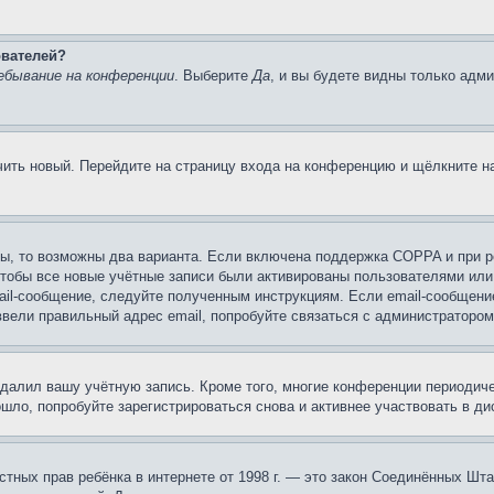
ователей?
ебывание на конференции
. Выберите
Да
, и вы будете видны только адм
учить новый. Перейдите на страницу входа на конференцию и щёлкните 
ы, то возможны два варианта. Если включена поддержка COPPA и при ре
чтобы все новые учётные записи были активированы пользователями или
ail-сообщение, следуйте полученным инструкциям. Если email-сообщение
ввели правильный адрес email, попробуйте связаться с администратором
удалил вашу учётную запись. Кроме того, многие конференции периоди
ло, попробуйте зарегистрироваться снова и активнее участвовать в ди
 частных прав ребёнка в интернете от 1998 г. — это закон Соединённых 