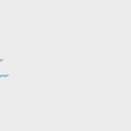
и!
угов?