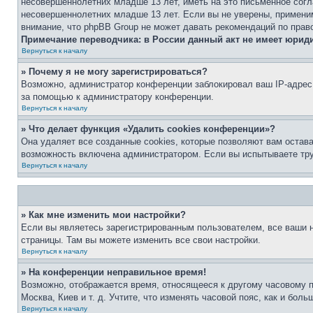
несовершеннолетних младше 13 лет, иметь на это письменное согл
несовершеннолетних младше 13 лет. Если вы не уверены, применим
внимание, что phpBB Group не может давать рекомендаций по прав
Примечание переводчика: в России данный акт не имеет юрид
Вернуться к началу
» Почему я не могу зарегистрироваться?
Возможно, администратор конференции заблокировал ваш IP-адрес 
за помощью к администратору конференции.
Вернуться к началу
» Что делает функция «Удалить cookies конференции»?
Она удаляет все созданные cookies, которые позволяют вам остав
возможность включена администратором. Если вы испытываете тру
Вернуться к началу
» Как мне изменить мои настройки?
Если вы являетесь зарегистрированным пользователем, все ваши н
страницы. Там вы можете изменить все свои настройки.
Вернуться к началу
» На конференции неправильное время!
Возможно, отображается время, относящееся к другому часовому поя
Москва, Киев и т. д. Учтите, что изменять часовой пояс, как и бо
Вернуться к началу