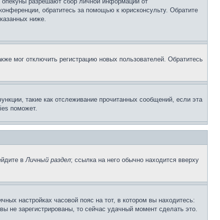
о опекуны разрешают сбор личной информации от
 конференции, обратитесь за помощью к юрисконсульту. Обратите
указанных ниже.
акже мог отключить регистрацию новых пользователей. Обратитесь
ункции, такие как отслеживание прочитанных сообщений, если эта
ies поможет.
ейдите в
Личный раздел
; ссылка на него обычно находится вверху
чных настройках часовой пояс на тот, в котором вы находитесь:
и вы не зарегистрированы, то сейчас удачный момент сделать это.