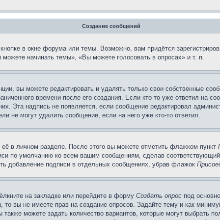
Создание сообщений
кнопке в окне форума или темы. Возможно, вам придётся зарегистриров
можете начинать темы», «Вы можете голосовать в опросах» и т. п.
ции, вы можете редактировать и удалять только свои собственные сооб
аниченного времени после его создания. Если кто-то уже ответил на со
 них. Эта надпись не появляется, если сообщение редактировал админис
ли не могут удалить сообщение, если на него уже кто-то ответил.
 её в личном разделе. После этого вы можете отметить флажком пункт
писи по умолчанию ко всем вашим сообщениям, сделав соответствующий
нить добавление подписи в отдельных сообщениях, убрав флажок
Присое
ёлкните на закладке или перейдите в форму
Создать опрос
под основно
, то вы не имеете прав на создание опросов. Задайте тему и как миним
ы также можете задать количество вариантов, которые могут выбрать п