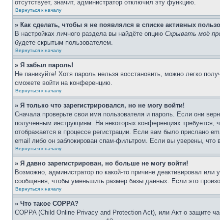
отсутствует, значит, администратор отключил эту функцию.
Вернуться к началу
» Как сделать, чтобы я не появлялся в списке активных польз
В настройках личного раздела вы найдёте опцию
Скрывать моё пр
будете скрытым пользователем.
Вернуться к началу
» Я забыл пароль!
Не паникуйте! Хотя пароль нельзя восстановить, можно легко пол
сможете войти на конференцию.
Вернуться к началу
» Я только что зарегистрировался, но не могу войти!
Сначала проверьте свои имя пользователя и пароль. Если они верн
полученным инструкциям. На некоторых конференциях требуется, 
отображается в процессе регистрации. Если вам было прислано em
email либо он заблокирован спам-фильтром. Если вы уверены, что 
Вернуться к началу
» Я давно зарегистрирован, но больше не могу войти!
Возможно, администратор по какой-то причине деактивировал или 
сообщения, чтобы уменьшить размер базы данных. Если это произош
Вернуться к началу
» Что такое COPPA?
COPPA (Child Online Privacy and Protection Act), или Акт о защите