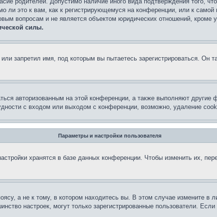
асие родителей. Допустимо наличие иного вида подтверждения того, чт
о ли это к вам, как к регистрирующемуся на конференции, или к самой
овым вопросам и не является объектом юридических отношений, кроме 
ической силы.
или запретил имя, под которым вы пытаетесь зарегистрироваться. Он т
аться авторизованным на этой конференции, а также выполняют другие ф
дности с входом или выходом с конференции, возможно, удаление cook
Параметры и настройки пользователя
астройки хранятся в базе данных конференции. Чтобы изменить их, пер
су, а не к тому, в котором находитесь вы. В этом случае измените в ли
льшинство настроек, могут только зарегистрированные пользователи. Есл