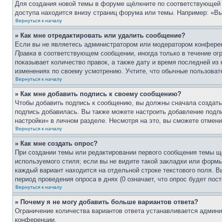
Для создания новой темы в форуме щёлкните по соответствующей 
доступа находится внизу страниц форума или темы. Например: «Вы 
Вернуться к началу
» Как мне отредактировать или удалить сообщение?
Если вы не являетесь администратором или модератором конферен
Правка
в соответствующем сообщении, иногда только в течение огр
показывает количество правок, а также дату и время последней из
изменениях по своему усмотрению. Учтите, что обычные пользовате
Вернуться к началу
» Как мне добавить подпись к своему сообщению?
Чтобы добавить подпись к сообщению, вы должны сначала создать
подпись добавилась. Вы также можете настроить добавление под
настройки» в личном разделе. Несмотря на это, вы сможете отме
Вернуться к началу
» Как мне создать опрос?
При создании темы или редактировании первого сообщения темы щ
используемого стиля; если вы не видите такой закладки или формы
каждый вариант находится на отдельной строке текстового поля. В
период проведения опроса в днях (0 означает, что опрос будет пос
Вернуться к началу
» Почему я не могу добавить больше вариантов ответа?
Ограничение количества вариантов ответа устанавливается админ
конференции.