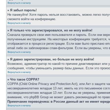
Вернуться к началу
» Я забыл пароль!
Не паникуйте! Хотя пароль нельзя восстановить, можно легко пол
сможете войти на конференцию.
Вернуться к началу
» Я только что зарегистрировался, но не могу войти!
Сначала проверьте свои имя пользователя и пароль. Если они верн
полученным инструкциям. На некоторых конференциях требуется, 
отображается в процессе регистрации. Если вам было прислано em
email либо он заблокирован спам-фильтром. Если вы уверены, что 
Вернуться к началу
» Я давно зарегистрирован, но больше не могу войти!
Возможно, администратор по какой-то причине деактивировал или 
сообщения, чтобы уменьшить размер базы данных. Если это произош
Вернуться к началу
» Что такое COPPA?
COPPA (Child Online Privacy and Protection Act), или Акт о защите
несовершеннолетних младше 13 лет, иметь на это письменное согл
несовершеннолетних младше 13 лет. Если вы не уверены, применим
внимание, что phpBB Group не может давать рекомендаций по прав
Примечание переводчика: в России данный акт не имеет юрид
Вернуться к началу