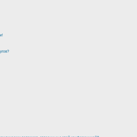
и!
угов?