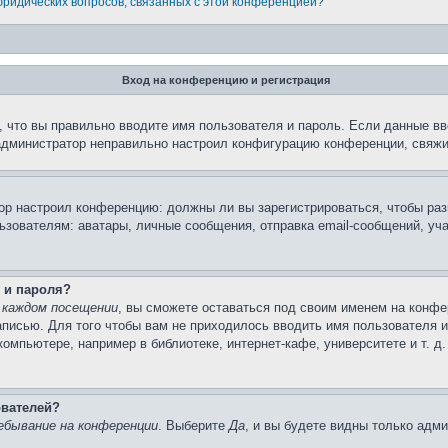
 юридических вопросов, связанных с этой конференцией?
Вход на конференцию и регистрация
 что вы правильно вводите имя пользователя и пароль. Если данные вв
 администратор неправильно настроил конфигурацию конференции, свяжи
атор настроил конференцию: должны ли вы зарегистрироваться, чтобы ра
вателям: аватары, личные сообщения, отправка email-сообщений, участи
 и пароля?
 каждом посещении
, вы сможете оставаться под своим именем на конфе
записью. Для того чтобы вам не приходилось вводить имя пользователя 
мпьютере, например в библиотеке, интернет-кафе, университете и т. д
ователей?
ебывание на конференции
. Выберите
Да
, и вы будете видны только адм