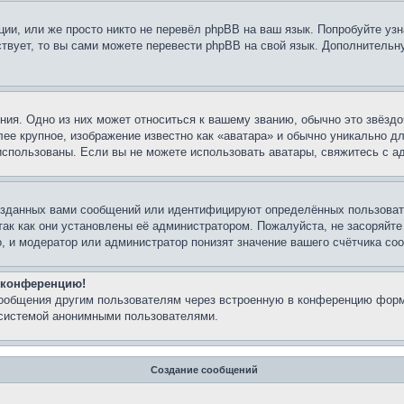
ии, или же просто никто не перевёл phpBB на ваш язык. Попробуйте узн
ествует, то вы сами можете перевести phpBB на свой язык. Дополнител
ия. Одно из них может относиться к вашему званию, обычно это звёздо
лее крупное, изображение известно как «аватара» и обычно уникально д
ь использованы. Если вы не можете использовать аватары, свяжитесь с
озданных вами сообщений или идентифицируют определённых пользовате
так как они установлены её администратором. Пожалуйста, не засоряйт
, и модератор или администратор понизят значение вашего счётчика со
а конференцию!
сообщения другим пользователям через встроенную в конференцию форм
 системой анонимными пользователями.
Создание сообщений