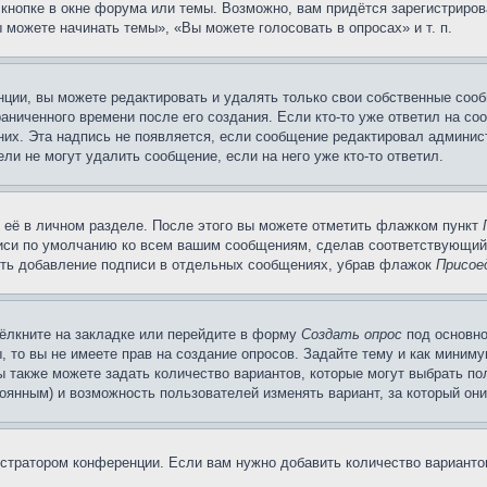
кнопке в окне форума или темы. Возможно, вам придётся зарегистриров
можете начинать темы», «Вы можете голосовать в опросах» и т. п.
ции, вы можете редактировать и удалять только свои собственные сооб
аниченного времени после его создания. Если кто-то уже ответил на со
 них. Эта надпись не появляется, если сообщение редактировал админис
ли не могут удалить сообщение, если на него уже кто-то ответил.
 её в личном разделе. После этого вы можете отметить флажком пункт
писи по умолчанию ко всем вашим сообщениям, сделав соответствующий
нить добавление подписи в отдельных сообщениях, убрав флажок
Присое
ёлкните на закладке или перейдите в форму
Создать опрос
под основно
, то вы не имеете прав на создание опросов. Задайте тему и как миним
ы также можете задать количество вариантов, которые могут выбрать п
тоянным) и возможность пользователей изменять вариант, за который он
истратором конференции. Если вам нужно добавить количество вариант