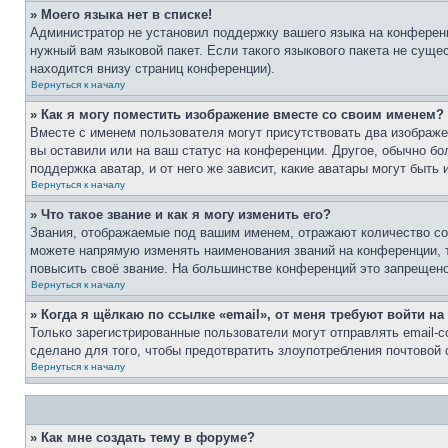
» Моего языка нет в списке!
Администратор не установил поддержку вашего языка на конференц
нужный вам языковой пакет. Если такого языкового пакета не сущ
находится внизу страниц конференции).
Вернуться к началу
» Как я могу поместить изображение вместе со своим именем?
Вместе с именем пользователя могут присутствовать два изображен
вы оставили или на ваш статус на конференции. Другое, обычно бо
поддержка аватар, и от него же зависит, какие аватары могут быт
Вернуться к началу
» Что такое звание и как я могу изменить его?
Звания, отображаемые под вашим именем, отражают количество с
можете напрямую изменять наименования званий на конференции, 
повысить своё звание. На большинстве конференций это запрещено
Вернуться к началу
» Когда я щёлкаю по ссылке «email», от меня требуют войти н
Только зарегистрированные пользователи могут отправлять email-
сделано для того, чтобы предотвратить злоупотребления почтовой
Вернуться к началу
» Как мне создать тему в форуме?