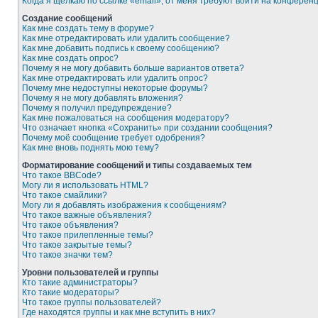
Когда я щёлкаю по ссылке «email», от меня требуют войти на конферен
Создание сообщений
Как мне создать тему в форуме?
Как мне отредактировать или удалить сообщение?
Как мне добавить подпись к своему сообщению?
Как мне создать опрос?
Почему я не могу добавить больше вариантов ответа?
Как мне отредактировать или удалить опрос?
Почему мне недоступны некоторые форумы?
Почему я не могу добавлять вложения?
Почему я получил предупреждение?
Как мне пожаловаться на сообщения модератору?
Что означает кнопка «Сохранить» при создании сообщения?
Почему моё сообщение требует одобрения?
Как мне вновь поднять мою тему?
Форматирование сообщений и типы создаваемых тем
Что такое BBCode?
Могу ли я использовать HTML?
Что такое смайлики?
Могу ли я добавлять изображения к сообщениям?
Что такое важные объявления?
Что такое объявления?
Что такое прилепленные темы?
Что такое закрытые темы?
Что такое значки тем?
Уровни пользователей и группы
Кто такие администраторы?
Кто такие модераторы?
Что такое группы пользователей?
Где находятся группы и как мне вступить в них?