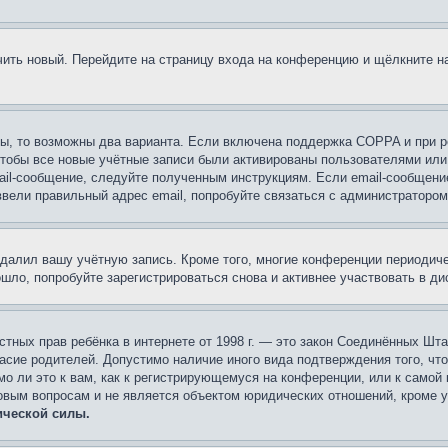
учить новый. Перейдите на страницу входа на конференцию и щёлкните 
ы, то возможны два варианта. Если включена поддержка COPPA и при ре
чтобы все новые учётные записи были активированы пользователями или
ail-сообщение, следуйте полученным инструкциям. Если email-сообщение
ввели правильный адрес email, попробуйте связаться с администратором
удалил вашу учётную запись. Кроме того, многие конференции периоди
ло, попробуйте зарегистрироваться снова и активнее участвовать в ди
 частных прав ребёнка в интернете от 1998 г. — это закон Соединённых 
асие родителей. Допустимо наличие иного вида подтверждения того, чт
о ли это к вам, как к регистрирующемуся на конференции, или к самой
овым вопросам и не является объектом юридических отношений, кроме 
ической силы.