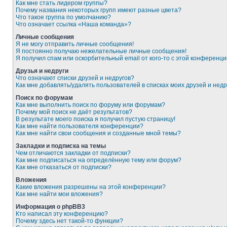
Как мне стать лидером группы?
Почему названия некоторых групп имеют разные цвета?
Что такое группа по умолчанию?
Что означает ссылка «Наша команда»?
Личные сообщения
Я не могу отправить личные сообщения!
Я постоянно получаю нежелательные личные сообщения!
Я получил спам или оскорбительный email от кого-то с этой конференци
Друзья и недруги
Что означают списки друзей и недругов?
Как мне добавлять/удалять пользователей в списках моих друзей и недр
Поиск по форумам
Как мне выполнить поиск по форуму или форумам?
Почему мой поиск не даёт результатов?
В результате моего поиска я получил пустую страницу!
Как мне найти пользователя конференции?
Как мне найти свои сообщения и созданные мной темы?
Закладки и подписка на темы
Чем отличаются закладки от подписки?
Как мне подписаться на определённую тему или форум?
Как мне отказаться от подписки?
Вложения
Какие вложения разрешены на этой конференции?
Как мне найти мои вложения?
Информация о phpBB3
Кто написал эту конференцию?
Почему здесь нет такой-то функции?