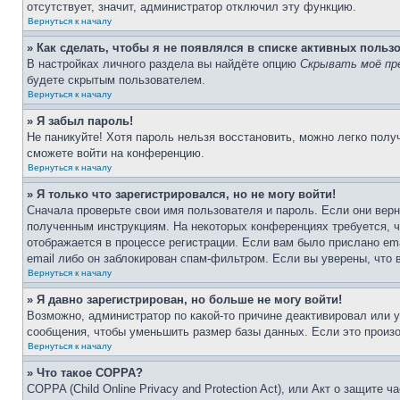
отсутствует, значит, администратор отключил эту функцию.
Вернуться к началу
» Как сделать, чтобы я не появлялся в списке активных польз
В настройках личного раздела вы найдёте опцию
Скрывать моё пр
будете скрытым пользователем.
Вернуться к началу
» Я забыл пароль!
Не паникуйте! Хотя пароль нельзя восстановить, можно легко пол
сможете войти на конференцию.
Вернуться к началу
» Я только что зарегистрировался, но не могу войти!
Сначала проверьте свои имя пользователя и пароль. Если они верн
полученным инструкциям. На некоторых конференциях требуется, 
отображается в процессе регистрации. Если вам было прислано em
email либо он заблокирован спам-фильтром. Если вы уверены, что 
Вернуться к началу
» Я давно зарегистрирован, но больше не могу войти!
Возможно, администратор по какой-то причине деактивировал или 
сообщения, чтобы уменьшить размер базы данных. Если это произош
Вернуться к началу
» Что такое COPPA?
COPPA (Child Online Privacy and Protection Act), или Акт о защите