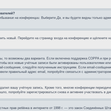
ователей?
ебывание на конференции
. Выберите
Да
, и вы будете видны только адм
учить новый. Перейдите на страницу входа на конференцию и щёлкните 
ы, то возможны два варианта. Если включена поддержка COPPA и при ре
чтобы все новые учётные записи были активированы пользователями или
ail-сообщение, следуйте полученным инструкциям. Если email-сообщение
ввели правильный адрес email, попробуйте связаться с администратором
удалил вашу учётную запись. Кроме того, многие конференции периоди
ло, попробуйте зарегистрироваться снова и активнее участвовать в ди
 частных прав ребёнка в интернете от 1998 г. — это закон Соединённых 