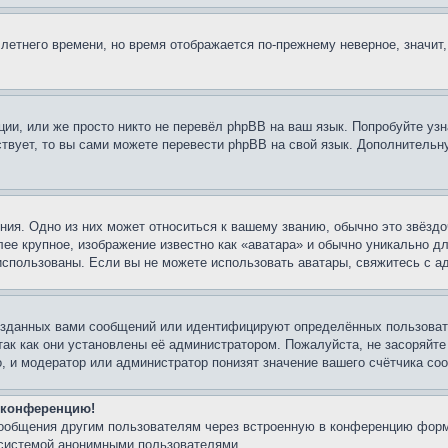
 летнего времени, но время отображается по-прежнему неверное, значит
ии, или же просто никто не перевёл phpBB на ваш язык. Попробуйте узн
ествует, то вы сами можете перевести phpBB на свой язык. Дополнител
ия. Одно из них может относиться к вашему званию, обычно это звёздо
лее крупное, изображение известно как «аватара» и обычно уникально д
ь использованы. Если вы не можете использовать аватары, свяжитесь с
озданных вами сообщений или идентифицируют определённых пользовате
так как они установлены её администратором. Пожалуйста, не засоряйт
, и модератор или администратор понизят значение вашего счётчика со
а конференцию!
сообщения другим пользователям через встроенную в конференцию форм
 системой анонимными пользователями.