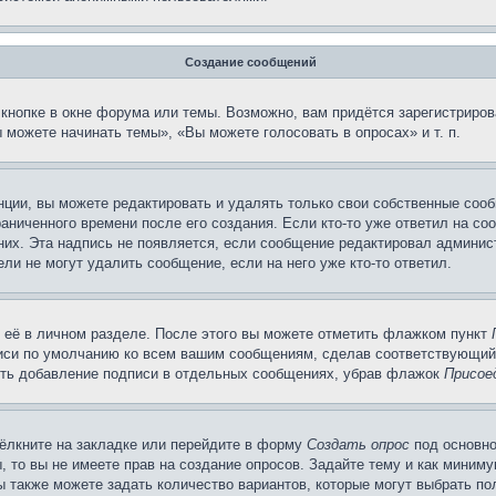
Создание сообщений
кнопке в окне форума или темы. Возможно, вам придётся зарегистриров
можете начинать темы», «Вы можете голосовать в опросах» и т. п.
ции, вы можете редактировать и удалять только свои собственные сооб
аниченного времени после его создания. Если кто-то уже ответил на со
 них. Эта надпись не появляется, если сообщение редактировал админис
ли не могут удалить сообщение, если на него уже кто-то ответил.
 её в личном разделе. После этого вы можете отметить флажком пункт
писи по умолчанию ко всем вашим сообщениям, сделав соответствующий
нить добавление подписи в отдельных сообщениях, убрав флажок
Присое
ёлкните на закладке или перейдите в форму
Создать опрос
под основно
, то вы не имеете прав на создание опросов. Задайте тему и как миним
ы также можете задать количество вариантов, которые могут выбрать п