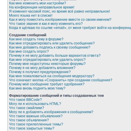
Как мне изменить мои настройки?
На конференции неправильное время!
Я изменил часовой пояс, но время всё равно неправильное!
Моего языка нет в списке!
Как я могу поместить изображение вместе со своим именем?
Что такое звание и как я могу изменить его?
Когда я щёлкаю по ссылке «email», от меня требуют войти на конферен
Создание сообщений
Как мне создать тему в форуме?
Как мне отредактировать или удалить сообщение?
Как мне добавить подпись к своему сообщению?
Как мне создать опрос?
Почему я не могу добавить больше вариантов ответа?
Как мне отредактировать или удалить опрос?
Почему мне недоступны некоторые форумы?
Почему я не могу добавлять вложения?
Почему я получил предупреждение?
Как мне пожаловаться на сообщения модератору?
Что означает кнопка «Сохранить» при создании сообщения?
Почему моё сообщение требует одобрения?
Как мне вновь поднять мою тему?
Форматирование сообщений и типы создаваемых тем
Что такое BBCode?
Могу ли я использовать HTML?
Что такое смайлики?
Могу ли я добавлять изображения к сообщениям?
Что такое важные объявления?
Что такое объявления?
Что такое прилепленные темы?
Что такое закрытые темы?