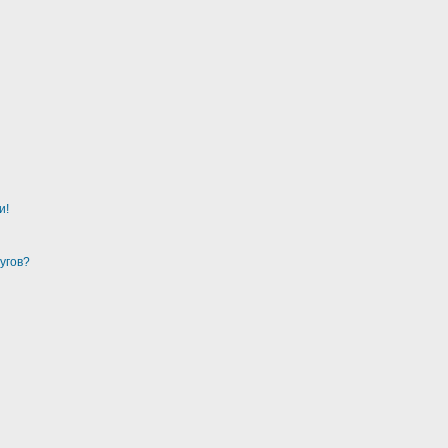
и!
угов?