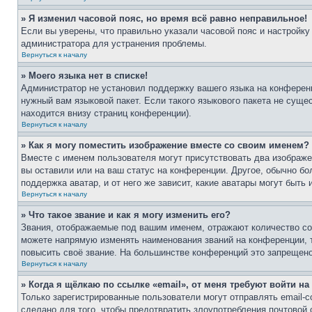
» Я изменил часовой пояс, но время всё равно неправильное!
Если вы уверены, что правильно указали часовой пояс и настройку
администратора для устранения проблемы.
Вернуться к началу
» Моего языка нет в списке!
Администратор не установил поддержку вашего языка на конференц
нужный вам языковой пакет. Если такого языкового пакета не сущ
находится внизу страниц конференции).
Вернуться к началу
» Как я могу поместить изображение вместе со своим именем?
Вместе с именем пользователя могут присутствовать два изображен
вы оставили или на ваш статус на конференции. Другое, обычно бо
поддержка аватар, и от него же зависит, какие аватары могут быт
Вернуться к началу
» Что такое звание и как я могу изменить его?
Звания, отображаемые под вашим именем, отражают количество с
можете напрямую изменять наименования званий на конференции, 
повысить своё звание. На большинстве конференций это запрещено
Вернуться к началу
» Когда я щёлкаю по ссылке «email», от меня требуют войти н
Только зарегистрированные пользователи могут отправлять email-
сделано для того, чтобы предотвратить злоупотребления почтовой