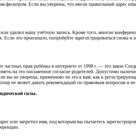
ам-фильтром. Если вы уверены, что ввели правильный адрес emai
или удалил вашу учётную запись. Кроме того, многие конферен
 Если это произошло, попробуйте зарегистрироваться снова и ак
ащите частных прав ребёнка в интернете от 1998 г. — это закон С
меть на это письменное согласие родителей. Допустимо наличи
и вы не уверены, применимо ли это к вам, как к регистрирующ
Group не может давать рекомендаций по правовым вопросам и н
ридической силы.
рес или запретил имя, под которым вы пытаетесь зарегистриро
ференции.