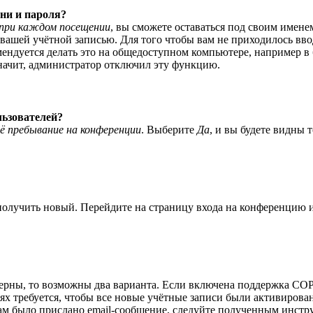
ни и пароля?
при каждом посещении
, вы сможете оставаться под своим имене
я вашей учётной записью. Для того чтобы вам не приходилось вв
ндуется делать это на общедоступном компьютере, например в би
значит, администратор отключил эту функцию.
льзователей?
ё пребывание на конференции
. Выберите
Да
, и вы будете видны 
 получить новый. Перейдите на страницу входа на конференцию
верны, то возможны два варианта. Если включена поддержка COPP
 требуется, чтобы все новые учётные записи были активирован
ам было прислано email-сообщение, следуйте полученным инстру