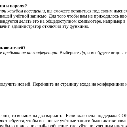
ни и пароля?
при каждом посещении
, вы сможете оставаться под своим имене
я вашей учётной записью. Для того чтобы вам не приходилось вв
ндуется делать это на общедоступном компьютере, например в би
значит, администратор отключил эту функцию.
льзователей?
ё пребывание на конференции
. Выберите
Да
, и вы будете видны 
 получить новый. Перейдите на страницу входа на конференцию
верны, то возможны два варианта. Если включена поддержка COPP
 требуется, чтобы все новые учётные записи были активирован
ам было прислано email-сообщение, следуйте полученным инстру