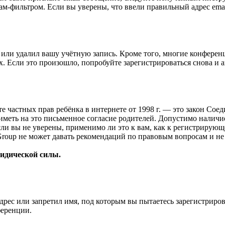
ам-фильтром. Если вы уверены, что ввели правильный адрес emai
или удалил вашу учётную запись. Кроме того, многие конферен
 Если это произошло, попробуйте зарегистрироваться снова и ак
ащите частных прав ребёнка в интернете от 1998 г. — это закон С
меть на это письменное согласие родителей. Допустимо наличи
и вы не уверены, применимо ли это к вам, как к регистрирующ
Group не может давать рекомендаций по правовым вопросам и н
ридической силы.
рес или запретил имя, под которым вы пытаетесь зарегистриро
ференции.