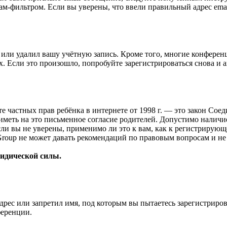
ам-фильтром. Если вы уверены, что ввели правильный адрес emai
или удалил вашу учётную запись. Кроме того, многие конферен
 Если это произошло, попробуйте зарегистрироваться снова и ак
ащите частных прав ребёнка в интернете от 1998 г. — это закон С
меть на это письменное согласие родителей. Допустимо наличи
и вы не уверены, применимо ли это к вам, как к регистрирующ
Group не может давать рекомендаций по правовым вопросам и н
ридической силы.
рес или запретил имя, под которым вы пытаетесь зарегистриро
ференции.