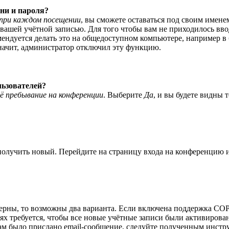
ни и пароля?
при каждом посещении
, вы сможете оставаться под своим имене
я вашей учётной записью. Для того чтобы вам не приходилось вв
ндуется делать это на общедоступном компьютере, например в би
значит, администратор отключил эту функцию.
льзователей?
ё пребывание на конференции
. Выберите
Да
, и вы будете видны 
 получить новый. Перейдите на страницу входа на конференцию
верны, то возможны два варианта. Если включена поддержка COPP
 требуется, чтобы все новые учётные записи были активирован
ам было прислано email-сообщение, следуйте полученным инстру