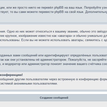
ии, или же просто никто не перевёл phpBB на ваш язык. Попробуйте узн
ествует, то вы сами можете перевести phpBB на свой язык. Дополнител
ия. Одно из них может относиться к вашему званию, обычно это звёздо
лее крупное, изображение известно как «аватара» и обычно уникально д
ь использованы. Если вы не можете использовать аватары, свяжитесь с
озданных вами сообщений или идентифицируют определённых пользовате
так как они установлены её администратором. Пожалуйста, не засоряйт
, и модератор или администратор понизят значение вашего счётчика со
а конференцию!
сообщения другим пользователям через встроенную в конференцию форм
 системой анонимными пользователями.
Создание сообщений