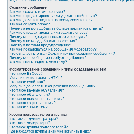
Когда я щёлкаю по ссылке «email», от меня требуют войти на конферен
Создание сообщений
Как мне создать тему в форуме?
Как мне отредактировать или удалить сообщение?
Как мне добавить подпись к своему сообщению?
Как мне создать опрос?
Почему я не могу добавить больше вариантов ответа?
Как мне отредактировать или удалить опрос?
Почему мне недоступны некоторые форумы?
Почему я не могу добавлять вложения?
Почему я получил предупреждение?
Как мне пожаловаться на сообщения модератору?
Что означает кнопка «Сохранить» при создании сообщения?
Почему моё сообщение требует одобрения?
Как мне вновь поднять мою тему?
Форматирование сообщений и типы создаваемых тем
Что такое BBCode?
Могу ли я использовать HTML?
Что такое смайлики?
Могу ли я добавлять изображения к сообщениям?
Что такое важные объявления?
Что такое объявления?
Что такое прилепленные темы?
Что такое закрытые темы?
Что такое значки тем?
Уровни пользователей и группы
Кто такие администраторы?
Кто такие модераторы?
Что такое группы пользователей?
Где находятся группы и как мне вступить в них?