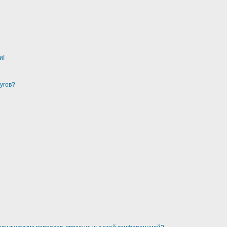
и!
угов?