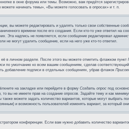
кнопке в окне форума или темы. Возможно, вам придётся зарегистриров
можете начинать темы», «Вы можете голосовать в опросах» и т. п.
ции, вы можете редактировать и удалять только свои собственные сооб
аниченного времени после его создания. Если кто-то уже ответил на со
 них. Эта надпись не появляется, если сообщение редактировал админис
ли не могут удалить сообщение, если на него уже кто-то ответил.
 её в личном разделе. После этого вы можете отметить флажком пункт
писи по умолчанию ко всем вашим сообщениям, сделав соответствующий
нить добавление подписи в отдельных сообщениях, убрав флажок
Присое
ёлкните на закладке или перейдите в форму
Создать опрос
под основно
, то вы не имеете прав на создание опросов. Задайте тему и как миним
ы также можете задать количество вариантов, которые могут выбрать п
тоянным) и возможность пользователей изменять вариант, за который он
истратором конференции. Если вам нужно добавить количество вариант