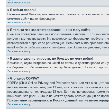
Вернуться к началу
» Я забыл пароль!
Не паникуйте! Хотя пароль нельзя восстановить, можно легко пол
сможете войти на конференцию.
Вернуться к началу
» Я только что зарегистрировался, но не могу войти!
Сначала проверьте свои имя пользователя и пароль. Если они верн
полученным инструкциям. На некоторых конференциях требуется, 
отображается в процессе регистрации. Если вам было прислано em
email либо он заблокирован спам-фильтром. Если вы уверены, что 
Вернуться к началу
» Я давно зарегистрирован, но больше не могу войти!
Возможно, администратор по какой-то причине деактивировал или 
сообщения, чтобы уменьшить размер базы данных. Если это произош
Вернуться к началу
» Что такое COPPA?
COPPA (Child Online Privacy and Protection Act), или Акт о защите
несовершеннолетних младше 13 лет, иметь на это письменное согл
несовершеннолетних младше 13 лет. Если вы не уверены, применим
внимание, что phpBB Group не может давать рекомендаций по прав
Примечание переводчика: в России данный акт не имеет юрид
Вернуться к началу