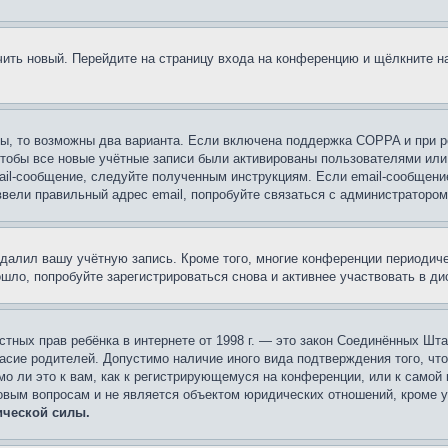
учить новый. Перейдите на страницу входа на конференцию и щёлкните 
ы, то возможны два варианта. Если включена поддержка COPPA и при ре
чтобы все новые учётные записи были активированы пользователями или
ail-сообщение, следуйте полученным инструкциям. Если email-сообщение
ввели правильный адрес email, попробуйте связаться с администратором
удалил вашу учётную запись. Кроме того, многие конференции периоди
ло, попробуйте зарегистрироваться снова и активнее участвовать в ди
 частных прав ребёнка в интернете от 1998 г. — это закон Соединённых 
асие родителей. Допустимо наличие иного вида подтверждения того, чт
о ли это к вам, как к регистрирующемуся на конференции, или к самой
овым вопросам и не является объектом юридических отношений, кроме 
ической силы.