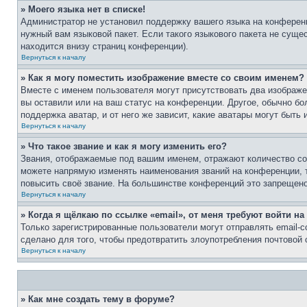
» Моего языка нет в списке!
Администратор не установил поддержку вашего языка на конференц
нужный вам языковой пакет. Если такого языкового пакета не сущ
находится внизу страниц конференции).
Вернуться к началу
» Как я могу поместить изображение вместе со своим именем?
Вместе с именем пользователя могут присутствовать два изображен
вы оставили или на ваш статус на конференции. Другое, обычно бо
поддержка аватар, и от него же зависит, какие аватары могут быт
Вернуться к началу
» Что такое звание и как я могу изменить его?
Звания, отображаемые под вашим именем, отражают количество с
можете напрямую изменять наименования званий на конференции, 
повысить своё звание. На большинстве конференций это запрещено
Вернуться к началу
» Когда я щёлкаю по ссылке «email», от меня требуют войти н
Только зарегистрированные пользователи могут отправлять email-
сделано для того, чтобы предотвратить злоупотребления почтовой
Вернуться к началу
» Как мне создать тему в форуме?