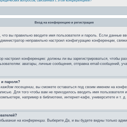
 юридических вопросов, связанных с этой конференцией?
Вход на конференцию и регистрация
 что вы правильно вводите имя пользователя и пароль. Если данные вв
 администратор неправильно настроил конфигурацию конференции, свяжи
атор настроил конференцию: должны ли вы зарегистрироваться, чтобы ра
вателям: аватары, личные сообщения, отправка email-сообщений, участи
 и пароля?
 каждом посещении
, вы сможете оставаться под своим именем на конфе
записью. Для того чтобы вам не приходилось вводить имя пользователя 
мпьютере, например в библиотеке, интернет-кафе, университете и т. д
ователей?
ебывание на конференции
. Выберите
Да
, и вы будете видны только адм