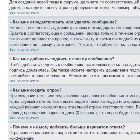
Для создания новой темы в форуме щёлкните по соответствующей 
доступа находится внизу страниц форума или темы. Например: «Вы 
Вернуться к началу
» Как мне отредактировать или удалить сообщение?
Если вы не являетесь администратором или модератором конферен
Правка
в соответствующем сообщении, иногда только в течение огр
показывает количество правок, а также дату и время последней из
изменениях по своему усмотрению. Учтите, что обычные пользовате
Вернуться к началу
» Как мне добавить подпись к своему сообщению?
Чтобы добавить подпись к сообщению, вы должны сначала создать
подпись добавилась. Вы также можете настроить добавление под
настройки» в личном разделе. Несмотря на это, вы сможете отме
Вернуться к началу
» Как мне создать опрос?
При создании темы или редактировании первого сообщения темы щ
используемого стиля; если вы не видите такой закладки или формы
каждый вариант находится на отдельной строке текстового поля. В
период проведения опроса в днях (0 означает, что опрос будет пос
Вернуться к началу
» Почему я не могу добавить больше вариантов ответа?
Ограничение количества вариантов ответа устанавливается админ
конференции.