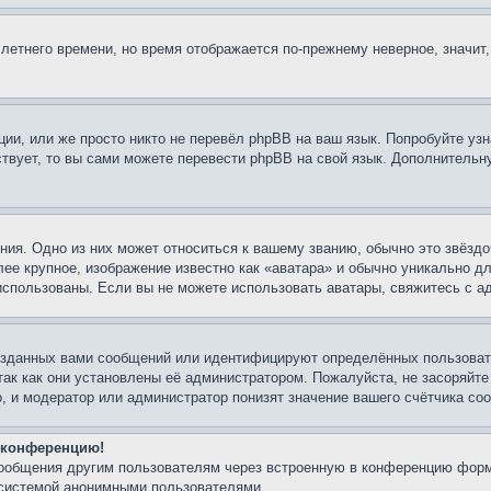
 летнего времени, но время отображается по-прежнему неверное, значит
ии, или же просто никто не перевёл phpBB на ваш язык. Попробуйте узн
ествует, то вы сами можете перевести phpBB на свой язык. Дополнител
ия. Одно из них может относиться к вашему званию, обычно это звёздо
лее крупное, изображение известно как «аватара» и обычно уникально д
ь использованы. Если вы не можете использовать аватары, свяжитесь с
озданных вами сообщений или идентифицируют определённых пользовате
так как они установлены её администратором. Пожалуйста, не засоряйт
, и модератор или администратор понизят значение вашего счётчика со
а конференцию!
сообщения другим пользователям через встроенную в конференцию форм
 системой анонимными пользователями.