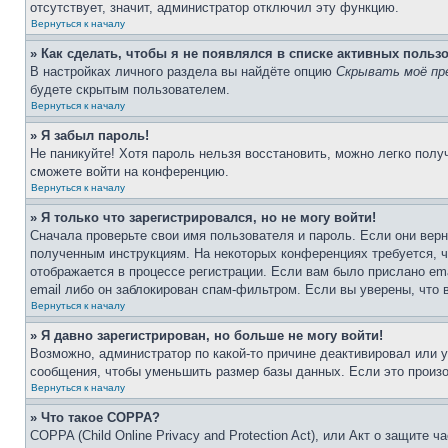
отсутствует, значит, администратор отключил эту функцию.
Вернуться к началу
» Как сделать, чтобы я не появлялся в списке активных польз
В настройках личного раздела вы найдёте опцию
Скрывать моё пр
будете скрытым пользователем.
Вернуться к началу
» Я забыл пароль!
Не паникуйте! Хотя пароль нельзя восстановить, можно легко пол
сможете войти на конференцию.
Вернуться к началу
» Я только что зарегистрировался, но не могу войти!
Сначала проверьте свои имя пользователя и пароль. Если они верн
полученным инструкциям. На некоторых конференциях требуется, 
отображается в процессе регистрации. Если вам было прислано em
email либо он заблокирован спам-фильтром. Если вы уверены, что 
Вернуться к началу
» Я давно зарегистрирован, но больше не могу войти!
Возможно, администратор по какой-то причине деактивировал или 
сообщения, чтобы уменьшить размер базы данных. Если это произош
Вернуться к началу
» Что такое COPPA?
COPPA (Child Online Privacy and Protection Act), или Акт о защите