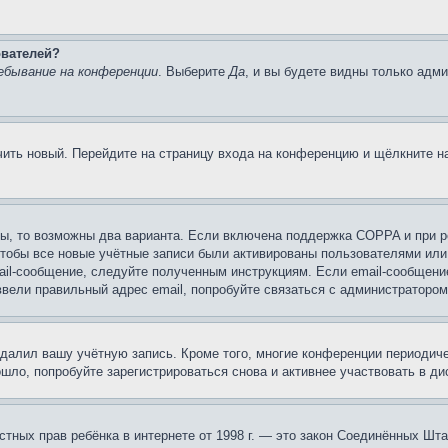
ователей?
ебывание на конференции
. Выберите
Да
, и вы будете видны только адм
учить новый. Перейдите на страницу входа на конференцию и щёлкните 
ы, то возможны два варианта. Если включена поддержка COPPA и при ре
чтобы все новые учётные записи были активированы пользователями или
ail-сообщение, следуйте полученным инструкциям. Если email-сообщение
ввели правильный адрес email, попробуйте связаться с администратором
удалил вашу учётную запись. Кроме того, многие конференции периоди
ло, попробуйте зарегистрироваться снова и активнее участвовать в ди
 частных прав ребёнка в интернете от 1998 г. — это закон Соединённых 