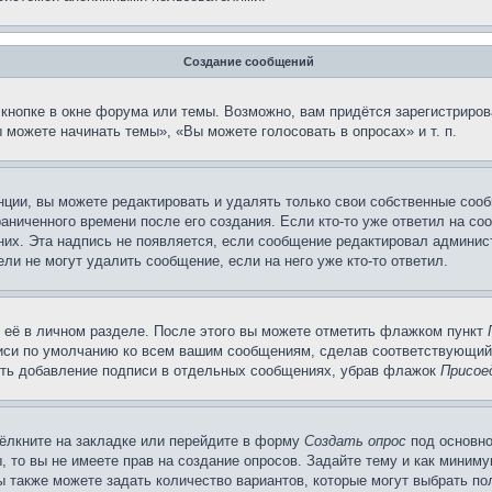
Создание сообщений
кнопке в окне форума или темы. Возможно, вам придётся зарегистриров
можете начинать темы», «Вы можете голосовать в опросах» и т. п.
ции, вы можете редактировать и удалять только свои собственные сооб
аниченного времени после его создания. Если кто-то уже ответил на со
 них. Эта надпись не появляется, если сообщение редактировал админис
ли не могут удалить сообщение, если на него уже кто-то ответил.
 её в личном разделе. После этого вы можете отметить флажком пункт
писи по умолчанию ко всем вашим сообщениям, сделав соответствующий
нить добавление подписи в отдельных сообщениях, убрав флажок
Присое
ёлкните на закладке или перейдите в форму
Создать опрос
под основно
, то вы не имеете прав на создание опросов. Задайте тему и как миним
ы также можете задать количество вариантов, которые могут выбрать п