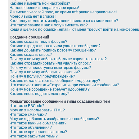
Как мне изменить мои настройки?
На конференции неправильное время!
Я изменил часовой пояс, но время всё равно неправильное!
Моего языка нет в списке!
Как я могу поместить изображение вместе со своим именем?
Что такое звание и как я могу изменить его?
Когда я щёлкаю по ссылке «email», от меня требуют войти на конферен
Создание сообщений
Как мне создать тему в форуме?
Как мне отредактировать или удалить сообщение?
Как мне добавить подпись к своему сообщению?
Как мне создать опрос?
Почему я не могу добавить больше вариантов ответа?
Как мне отредактировать или удалить опрос?
Почему мне недоступны некоторые форумы?
Почему я не могу добавлять вложения?
Почему я получил предупреждение?
Как мне пожаловаться на сообщения модератору?
Что означает кнопка «Сохранить» при создании сообщения?
Почему моё сообщение требует одобрения?
Как мне вновь поднять мою тему?
Форматирование сообщений и типы создаваемых тем
Что такое BBCode?
Могу ли я использовать HTML?
Что такое смайлики?
Могу ли я добавлять изображения к сообщениям?
Что такое важные объявления?
Что такое объявления?
Что такое прилепленные темы?
Что такое закрытые темы?