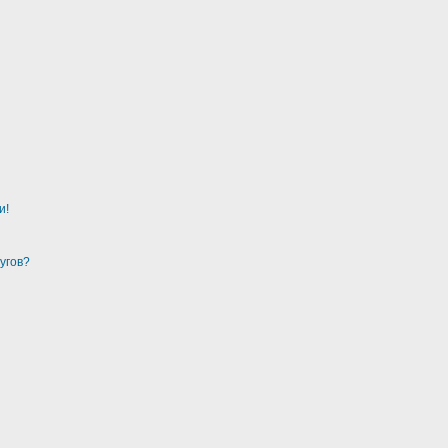
и!
угов?