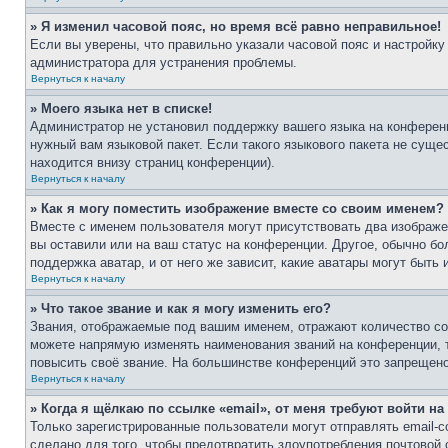
» Я изменил часовой пояс, но время всё равно неправильное!
Если вы уверены, что правильно указали часовой пояс и настройку
администратора для устранения проблемы.
Вернуться к началу
» Моего языка нет в списке!
Администратор не установил поддержку вашего языка на конференц
нужный вам языковой пакет. Если такого языкового пакета не сущ
находится внизу страниц конференции).
Вернуться к началу
» Как я могу поместить изображение вместе со своим именем?
Вместе с именем пользователя могут присутствовать два изображен
вы оставили или на ваш статус на конференции. Другое, обычно бо
поддержка аватар, и от него же зависит, какие аватары могут быт
Вернуться к началу
» Что такое звание и как я могу изменить его?
Звания, отображаемые под вашим именем, отражают количество с
можете напрямую изменять наименования званий на конференции, 
повысить своё звание. На большинстве конференций это запрещено
Вернуться к началу
» Когда я щёлкаю по ссылке «email», от меня требуют войти н
Только зарегистрированные пользователи могут отправлять email-
сделано для того, чтобы предотвратить злоупотребления почтовой