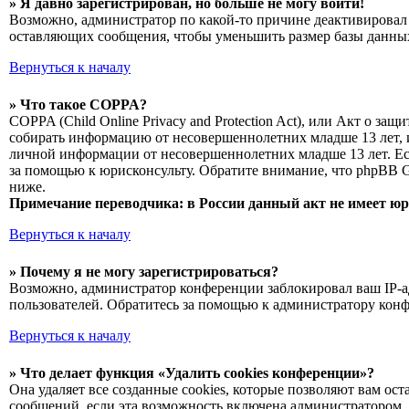
» Я давно зарегистрирован, но больше не могу войти!
Возможно, администратор по какой-то причине деактивировал 
оставляющих сообщения, чтобы уменьшить размер базы данных.
Вернуться к началу
» Что такое COPPA?
COPPA (Child Online Privacy and Protection Act), или Акт о з
собирать информацию от несовершеннолетних младше 13 лет, и
личной информации от несовершеннолетних младше 13 лет. Есл
за помощью к юрисконсульту. Обратите внимание, что phpBB 
ниже.
Примечание переводчика: в России данный акт не имеет ю
Вернуться к началу
» Почему я не могу зарегистрироваться?
Возможно, администратор конференции заблокировал ваш IP-ад
пользователей. Обратитесь за помощью к администратору кон
Вернуться к началу
» Что делает функция «Удалить cookies конференции»?
Она удаляет все созданные cookies, которые позволяют вам о
сообщений, если эта возможность включена администратором. 