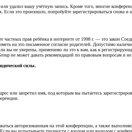
или удалил вашу учётную запись. Кроме того, многие конферен
 Если это произошло, попробуйте зарегистрироваться снова и ак
ащите частных прав ребёнка в интернете от 1998 г. — это закон С
меть на это письменное согласие родителей. Допустимо наличи
и вы не уверены, применимо ли это к вам, как к регистрирующ
Group не может давать рекомендаций по правовым вопросам и н
ридической силы.
рес или запретил имя, под которым вы пытаетесь зарегистриро
ференции.
ставаться авторизованным на этой конференции, а также выполн
Если вы испытываете трудности с входом или выходом с конфере