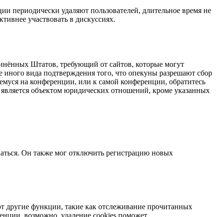
ции периодически удаляют пользователей, длительное время не
тивнее участвовать в дискуссиях.
оединённых Штатов, требующий от сайтов, которые могут
е иного вида подтверждения того, что опекуны разрешают сбор
емуся на конференции, или к самой конференции, обратитесь
е является объектом юридических отношений, кроме указанных
ваться. Он также мог отключить регистрацию новых
яют другие функции, такие как отслеживание прочитанных
нции, возможно, удаление cookies поможет.