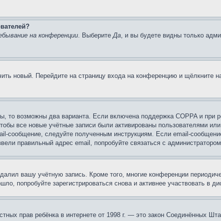
ователей?
ебывание на конференции
. Выберите
Да
, и вы будете видны только адм
учить новый. Перейдите на страницу входа на конференцию и щёлкните 
ы, то возможны два варианта. Если включена поддержка COPPA и при ре
чтобы все новые учётные записи были активированы пользователями или
ail-сообщение, следуйте полученным инструкциям. Если email-сообщение
ввели правильный адрес email, попробуйте связаться с администратором
удалил вашу учётную запись. Кроме того, многие конференции периоди
ло, попробуйте зарегистрироваться снова и активнее участвовать в ди
 частных прав ребёнка в интернете от 1998 г. — это закон Соединённых 