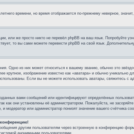
 летнего времени, но время отображается по-прежнему неверное, значит
ии, или же просто никто не перевёл phpBB на ваш язык. Попробуйте узн
ествует, то вы сами можете перевести phpBB на свой язык. Дополнител
ия. Одно из них может относиться к вашему званию, обычно это звёздо
лее крупное, изображение известно как «аватара» и обычно уникально д
ь использованы. Если вы не можете использовать аватары, свяжитесь с
озданных вами сообщений или идентифицируют определённых пользовате
так как они установлены её администратором. Пожалуйста, не засоряйт
, и модератор или администратор понизят значение вашего счётчика со
а конференцию!
сообщения другим пользователям через встроенную в конференцию форм
 системой анонимными пользователями.