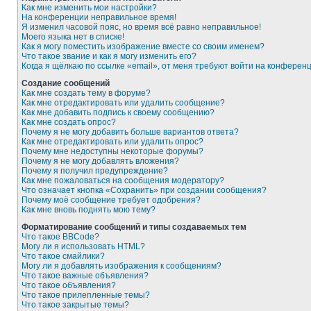
Как мне изменить мои настройки?
На конференции неправильное время!
Я изменил часовой пояс, но время всё равно неправильное!
Моего языка нет в списке!
Как я могу поместить изображение вместе со своим именем?
Что такое звание и как я могу изменить его?
Когда я щёлкаю по ссылке «email», от меня требуют войти на конферен
Создание сообщений
Как мне создать тему в форуме?
Как мне отредактировать или удалить сообщение?
Как мне добавить подпись к своему сообщению?
Как мне создать опрос?
Почему я не могу добавить больше вариантов ответа?
Как мне отредактировать или удалить опрос?
Почему мне недоступны некоторые форумы?
Почему я не могу добавлять вложения?
Почему я получил предупреждение?
Как мне пожаловаться на сообщения модератору?
Что означает кнопка «Сохранить» при создании сообщения?
Почему моё сообщение требует одобрения?
Как мне вновь поднять мою тему?
Форматирование сообщений и типы создаваемых тем
Что такое BBCode?
Могу ли я использовать HTML?
Что такое смайлики?
Могу ли я добавлять изображения к сообщениям?
Что такое важные объявления?
Что такое объявления?
Что такое прилепленные темы?
Что такое закрытые темы?