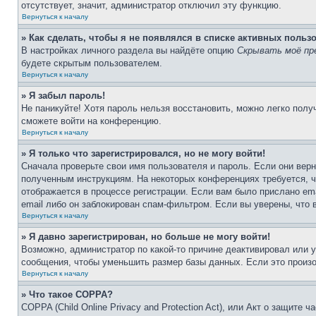
отсутствует, значит, администратор отключил эту функцию.
Вернуться к началу
» Как сделать, чтобы я не появлялся в списке активных польз
В настройках личного раздела вы найдёте опцию
Скрывать моё пр
будете скрытым пользователем.
Вернуться к началу
» Я забыл пароль!
Не паникуйте! Хотя пароль нельзя восстановить, можно легко пол
сможете войти на конференцию.
Вернуться к началу
» Я только что зарегистрировался, но не могу войти!
Сначала проверьте свои имя пользователя и пароль. Если они верн
полученным инструкциям. На некоторых конференциях требуется, 
отображается в процессе регистрации. Если вам было прислано em
email либо он заблокирован спам-фильтром. Если вы уверены, что 
Вернуться к началу
» Я давно зарегистрирован, но больше не могу войти!
Возможно, администратор по какой-то причине деактивировал или 
сообщения, чтобы уменьшить размер базы данных. Если это произош
Вернуться к началу
» Что такое COPPA?
COPPA (Child Online Privacy and Protection Act), или Акт о защите