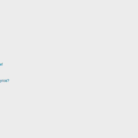
и!
угов?