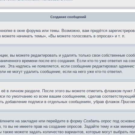
Создание сообщений
кнопке в окне форума или темы. Возможно, вам придётся зарегистриров
можете начинать темы», «Вы можете голосовать в опросах» и т. п.
ции, вы можете редактировать и удалять только свои собственные сооб
аниченного времени после его создания. Если кто-то уже ответил на со
 них. Эта надпись не появляется, если сообщение редактировал админис
ли не могут удалить сообщение, если на него уже кто-то ответил.
 её в личном разделе. После этого вы можете отметить флажком пункт
писи по умолчанию ко всем вашим сообщениям, сделав соответствующий
нить добавление подписи в отдельных сообщениях, убрав флажок
Присое
ёлкните на закладке или перейдите в форму
Создать опрос
под основно
, то вы не имеете прав на создание опросов. Задайте тему и как миним
ы также можете задать количество вариантов, которые могут выбрать п