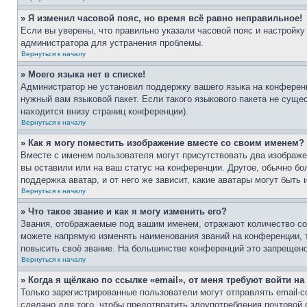
» Я изменил часовой пояс, но время всё равно неправильное!
Если вы уверены, что правильно указали часовой пояс и настройку
администратора для устранения проблемы.
Вернуться к началу
» Моего языка нет в списке!
Администратор не установил поддержку вашего языка на конференц
нужный вам языковой пакет. Если такого языкового пакета не сущ
находится внизу страниц конференции).
Вернуться к началу
» Как я могу поместить изображение вместе со своим именем?
Вместе с именем пользователя могут присутствовать два изображен
вы оставили или на ваш статус на конференции. Другое, обычно бо
поддержка аватар, и от него же зависит, какие аватары могут быт
Вернуться к началу
» Что такое звание и как я могу изменить его?
Звания, отображаемые под вашим именем, отражают количество с
можете напрямую изменять наименования званий на конференции, 
повысить своё звание. На большинстве конференций это запрещено
Вернуться к началу
» Когда я щёлкаю по ссылке «email», от меня требуют войти н
Только зарегистрированные пользователи могут отправлять email-
сделано для того, чтобы предотвратить злоупотребления почтовой