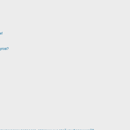
и!
угов?