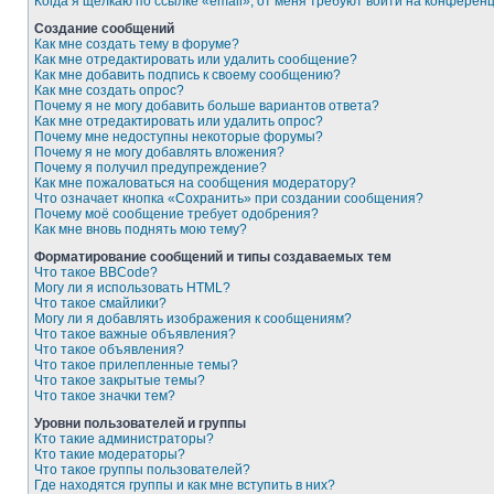
Когда я щёлкаю по ссылке «email», от меня требуют войти на конферен
Создание сообщений
Как мне создать тему в форуме?
Как мне отредактировать или удалить сообщение?
Как мне добавить подпись к своему сообщению?
Как мне создать опрос?
Почему я не могу добавить больше вариантов ответа?
Как мне отредактировать или удалить опрос?
Почему мне недоступны некоторые форумы?
Почему я не могу добавлять вложения?
Почему я получил предупреждение?
Как мне пожаловаться на сообщения модератору?
Что означает кнопка «Сохранить» при создании сообщения?
Почему моё сообщение требует одобрения?
Как мне вновь поднять мою тему?
Форматирование сообщений и типы создаваемых тем
Что такое BBCode?
Могу ли я использовать HTML?
Что такое смайлики?
Могу ли я добавлять изображения к сообщениям?
Что такое важные объявления?
Что такое объявления?
Что такое прилепленные темы?
Что такое закрытые темы?
Что такое значки тем?
Уровни пользователей и группы
Кто такие администраторы?
Кто такие модераторы?
Что такое группы пользователей?
Где находятся группы и как мне вступить в них?