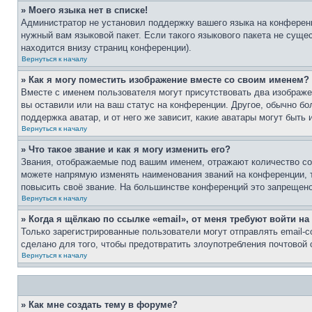
» Моего языка нет в списке!
Администратор не установил поддержку вашего языка на конференц
нужный вам языковой пакет. Если такого языкового пакета не сущ
находится внизу страниц конференции).
Вернуться к началу
» Как я могу поместить изображение вместе со своим именем?
Вместе с именем пользователя могут присутствовать два изображен
вы оставили или на ваш статус на конференции. Другое, обычно бо
поддержка аватар, и от него же зависит, какие аватары могут быт
Вернуться к началу
» Что такое звание и как я могу изменить его?
Звания, отображаемые под вашим именем, отражают количество с
можете напрямую изменять наименования званий на конференции, 
повысить своё звание. На большинстве конференций это запрещено
Вернуться к началу
» Когда я щёлкаю по ссылке «email», от меня требуют войти н
Только зарегистрированные пользователи могут отправлять email-
сделано для того, чтобы предотвратить злоупотребления почтовой
Вернуться к началу
» Как мне создать тему в форуме?