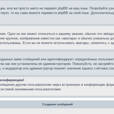
ии, или же просто никто не перевёл phpBB на ваш язык. Попробуйте узн
ествует, то вы сами можете перевести phpBB на свой язык. Дополнител
ия. Одно из них может относиться к вашему званию, обычно это звёздо
лее крупное, изображение известно как «аватара» и обычно уникально д
ь использованы. Если вы не можете использовать аватары, свяжитесь с
озданных вами сообщений или идентифицируют определённых пользовате
так как они установлены её администратором. Пожалуйста, не засоряйт
, и модератор или администратор понизят значение вашего счётчика со
а конференцию!
сообщения другим пользователям через встроенную в конференцию форм
 системой анонимными пользователями.
Создание сообщений