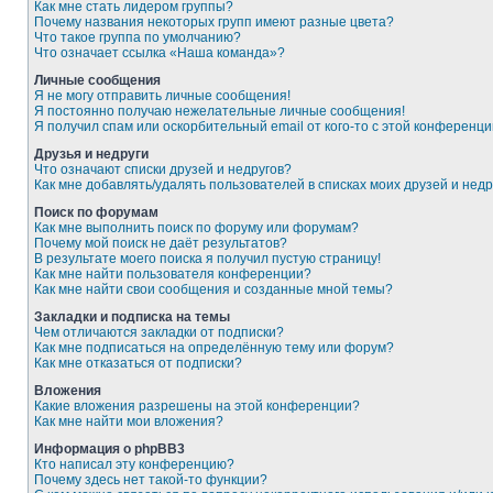
Как мне стать лидером группы?
Почему названия некоторых групп имеют разные цвета?
Что такое группа по умолчанию?
Что означает ссылка «Наша команда»?
Личные сообщения
Я не могу отправить личные сообщения!
Я постоянно получаю нежелательные личные сообщения!
Я получил спам или оскорбительный email от кого-то с этой конференци
Друзья и недруги
Что означают списки друзей и недругов?
Как мне добавлять/удалять пользователей в списках моих друзей и недр
Поиск по форумам
Как мне выполнить поиск по форуму или форумам?
Почему мой поиск не даёт результатов?
В результате моего поиска я получил пустую страницу!
Как мне найти пользователя конференции?
Как мне найти свои сообщения и созданные мной темы?
Закладки и подписка на темы
Чем отличаются закладки от подписки?
Как мне подписаться на определённую тему или форум?
Как мне отказаться от подписки?
Вложения
Какие вложения разрешены на этой конференции?
Как мне найти мои вложения?
Информация о phpBB3
Кто написал эту конференцию?
Почему здесь нет такой-то функции?