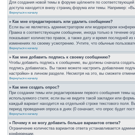
Для создания новой темы в форуме щёлкните по соответствующей 
доступа находится внизу страниц форума или темы. Например: «Вы 
Вернуться к началу
» Как мне отредактировать или удалить сообщение?
Если вы не являетесь администратором или модератором конферен
Правка
в соответствующем сообщении, иногда только в течение огр
показывает количество правок, а также дату и время последней из
изменениях по своему усмотрению. Учтите, что обычные пользовате
Вернуться к началу
» Как мне добавить подпись к своему сообщению?
Чтобы добавить подпись к сообщению, вы должны сначала создать
подпись добавилась. Вы также можете настроить добавление под
настройки» в личном разделе. Несмотря на это, вы сможете отме
Вернуться к началу
» Как мне создать опрос?
При создании темы или редактировании первого сообщения темы щ
используемого стиля; если вы не видите такой закладки или формы
каждый вариант находится на отдельной строке текстового поля. В
период проведения опроса в днях (0 означает, что опрос будет пос
Вернуться к началу
» Почему я не могу добавить больше вариантов ответа?
Ограничение количества вариантов ответа устанавливается админ
конференции.