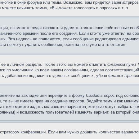
кнопке в окне форума или темы. Возможно, вам придётся зарегистриров
можете начинать темы», «Вы можете голосовать в опросах» и т. п.
ции, вы можете редактировать и удалять только свои собственные сооб
аниченного времени после его создания. Если кто-то уже ответил на со
 них. Эта надпись не появляется, если сообщение редактировал админис
ли не могут удалить сообщение, если на него уже кто-то ответил.
 её в личном разделе. После этого вы можете отметить флажком пункт
писи по умолчанию ко всем вашим сообщениям, сделав соответствующий
нить добавление подписи в отдельных сообщениях, убрав флажок
Присое
ёлкните на закладке или перейдите в форму
Создать опрос
под основно
, то вы не имеете прав на создание опросов. Задайте тему и как миним
ы также можете задать количество вариантов, которые могут выбрать п
тоянным) и возможность пользователей изменять вариант, за который он
истратором конференции. Если вам нужно добавить количество вариант