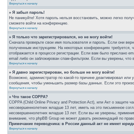
Вернуться к началу
» Я забыл пароль!
Не паникуйте! Хотя пароль нельзя восстановить, можно легко пол
сможете войти на конференцию.
Вернуться к началу
» Я только что зарегистрировался, но не могу войти!
Сначала проверьте свои имя пользователя и пароль. Если они верн
полученным инструкциям. На некоторых конференциях требуется, 
отображается в процессе регистрации. Если вам было прислано em
email либо он заблокирован спам-фильтром. Если вы уверены, что 
Вернуться к началу
» Я давно зарегистрирован, но больше не могу войти!
Возможно, администратор по какой-то причине деактивировал или 
сообщения, чтобы уменьшить размер базы данных. Если это произош
Вернуться к началу
» Что такое COPPA?
COPPA (Child Online Privacy and Protection Act), или Акт о защите
несовершеннолетних младше 13 лет, иметь на это письменное согл
несовершеннолетних младше 13 лет. Если вы не уверены, применим
внимание, что phpBB Group не может давать рекомендаций по прав
Примечание переводчика: в России данный акт не имеет юрид
Вернуться к началу