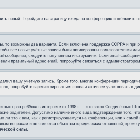
учить новый. Перейдите на страницу входа на конференцию и щёлкните 
ы, то возможны два варианта. Если включена поддержка COPPA и при ре
чтобы все новые учётные записи были активированы пользователями или
ail-сообщение, следуйте полученным инструкциям. Если email-сообщение
ввели правильный адрес email, попробуйте связаться с администратором
удалил вашу учётную запись. Кроме того, многие конференции периоди
ло, попробуйте зарегистрироваться снова и активнее участвовать в ди
 частных прав ребёнка в интернете от 1998 г. — это закон Соединённых 
асие родителей. Допустимо наличие иного вида подтверждения того, чт
о ли это к вам, как к регистрирующемуся на конференции, или к самой
овым вопросам и не является объектом юридических отношений, кроме 
ической силы.