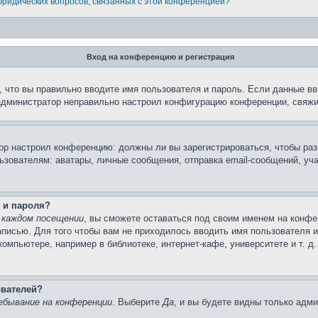
 юридических вопросов, связанных с этой конференцией?
Вход на конференцию и регистрация
 что вы правильно вводите имя пользователя и пароль. Если данные вв
 администратор неправильно настроил конфигурацию конференции, свяжи
атор настроил конференцию: должны ли вы зарегистрироваться, чтобы ра
вателям: аватары, личные сообщения, отправка email-сообщений, участи
 и пароля?
 каждом посещении
, вы сможете оставаться под своим именем на конфе
записью. Для того чтобы вам не приходилось вводить имя пользователя 
мпьютере, например в библиотеке, интернет-кафе, университете и т. д
ователей?
ебывание на конференции
. Выберите
Да
, и вы будете видны только адм