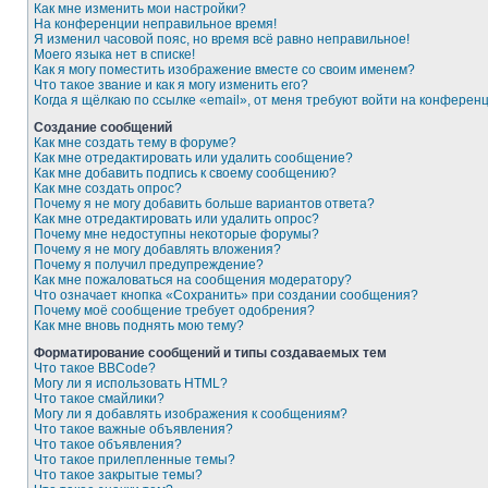
Как мне изменить мои настройки?
На конференции неправильное время!
Я изменил часовой пояс, но время всё равно неправильное!
Моего языка нет в списке!
Как я могу поместить изображение вместе со своим именем?
Что такое звание и как я могу изменить его?
Когда я щёлкаю по ссылке «email», от меня требуют войти на конферен
Создание сообщений
Как мне создать тему в форуме?
Как мне отредактировать или удалить сообщение?
Как мне добавить подпись к своему сообщению?
Как мне создать опрос?
Почему я не могу добавить больше вариантов ответа?
Как мне отредактировать или удалить опрос?
Почему мне недоступны некоторые форумы?
Почему я не могу добавлять вложения?
Почему я получил предупреждение?
Как мне пожаловаться на сообщения модератору?
Что означает кнопка «Сохранить» при создании сообщения?
Почему моё сообщение требует одобрения?
Как мне вновь поднять мою тему?
Форматирование сообщений и типы создаваемых тем
Что такое BBCode?
Могу ли я использовать HTML?
Что такое смайлики?
Могу ли я добавлять изображения к сообщениям?
Что такое важные объявления?
Что такое объявления?
Что такое прилепленные темы?
Что такое закрытые темы?