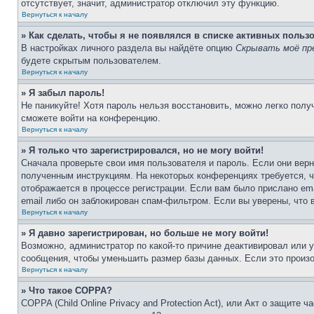
отсутствует, значит, администратор отключил эту функцию.
Вернуться к началу
» Как сделать, чтобы я не появлялся в списке активных польз
В настройках личного раздела вы найдёте опцию
Скрывать моё пр
будете скрытым пользователем.
Вернуться к началу
» Я забыл пароль!
Не паникуйте! Хотя пароль нельзя восстановить, можно легко пол
сможете войти на конференцию.
Вернуться к началу
» Я только что зарегистрировался, но не могу войти!
Сначала проверьте свои имя пользователя и пароль. Если они верн
полученным инструкциям. На некоторых конференциях требуется, 
отображается в процессе регистрации. Если вам было прислано em
email либо он заблокирован спам-фильтром. Если вы уверены, что 
Вернуться к началу
» Я давно зарегистрирован, но больше не могу войти!
Возможно, администратор по какой-то причине деактивировал или 
сообщения, чтобы уменьшить размер базы данных. Если это произош
Вернуться к началу
» Что такое COPPA?
COPPA (Child Online Privacy and Protection Act), или Акт о защите