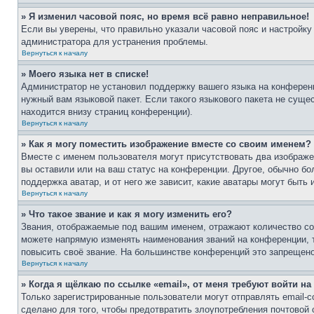
» Я изменил часовой пояс, но время всё равно неправильное!
Если вы уверены, что правильно указали часовой пояс и настройку
администратора для устранения проблемы.
Вернуться к началу
» Моего языка нет в списке!
Администратор не установил поддержку вашего языка на конференц
нужный вам языковой пакет. Если такого языкового пакета не сущ
находится внизу страниц конференции).
Вернуться к началу
» Как я могу поместить изображение вместе со своим именем?
Вместе с именем пользователя могут присутствовать два изображен
вы оставили или на ваш статус на конференции. Другое, обычно бо
поддержка аватар, и от него же зависит, какие аватары могут быт
Вернуться к началу
» Что такое звание и как я могу изменить его?
Звания, отображаемые под вашим именем, отражают количество с
можете напрямую изменять наименования званий на конференции, 
повысить своё звание. На большинстве конференций это запрещено
Вернуться к началу
» Когда я щёлкаю по ссылке «email», от меня требуют войти н
Только зарегистрированные пользователи могут отправлять email-
сделано для того, чтобы предотвратить злоупотребления почтовой