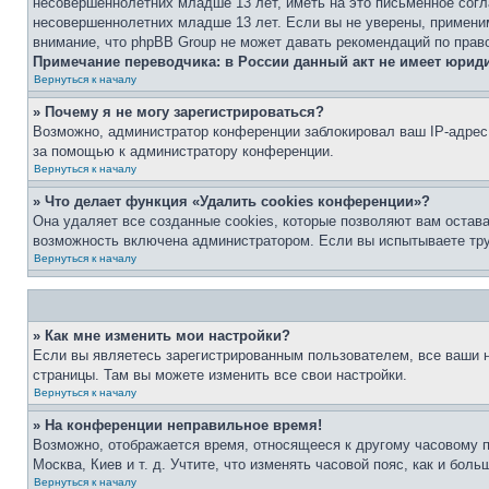
несовершеннолетних младше 13 лет, иметь на это письменное согл
несовершеннолетних младше 13 лет. Если вы не уверены, применим
внимание, что phpBB Group не может давать рекомендаций по прав
Примечание переводчика: в России данный акт не имеет юрид
Вернуться к началу
» Почему я не могу зарегистрироваться?
Возможно, администратор конференции заблокировал ваш IP-адрес 
за помощью к администратору конференции.
Вернуться к началу
» Что делает функция «Удалить cookies конференции»?
Она удаляет все созданные cookies, которые позволяют вам остав
возможность включена администратором. Если вы испытываете тру
Вернуться к началу
» Как мне изменить мои настройки?
Если вы являетесь зарегистрированным пользователем, все ваши н
страницы. Там вы можете изменить все свои настройки.
Вернуться к началу
» На конференции неправильное время!
Возможно, отображается время, относящееся к другому часовому поя
Москва, Киев и т. д. Учтите, что изменять часовой пояс, как и бо
Вернуться к началу