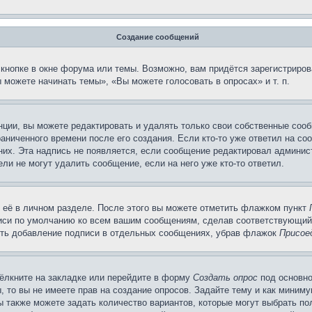
Создание сообщений
кнопке в окне форума или темы. Возможно, вам придётся зарегистриров
можете начинать темы», «Вы можете голосовать в опросах» и т. п.
ции, вы можете редактировать и удалять только свои собственные сооб
аниченного времени после его создания. Если кто-то уже ответил на со
 них. Эта надпись не появляется, если сообщение редактировал админис
ли не могут удалить сообщение, если на него уже кто-то ответил.
 её в личном разделе. После этого вы можете отметить флажком пункт
писи по умолчанию ко всем вашим сообщениям, сделав соответствующий
нить добавление подписи в отдельных сообщениях, убрав флажок
Присое
ёлкните на закладке или перейдите в форму
Создать опрос
под основно
, то вы не имеете прав на создание опросов. Задайте тему и как миним
ы также можете задать количество вариантов, которые могут выбрать п