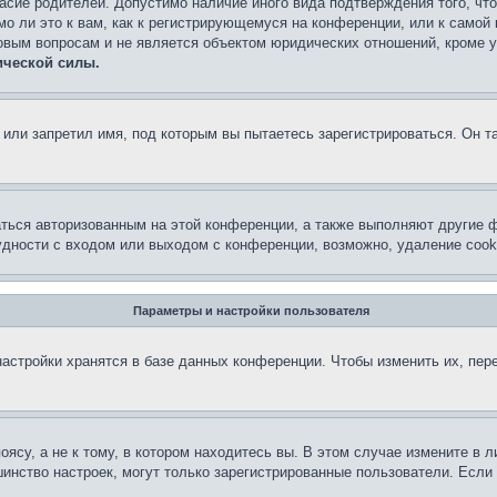
асие родителей. Допустимо наличие иного вида подтверждения того, чт
о ли это к вам, как к регистрирующемуся на конференции, или к самой
овым вопросам и не является объектом юридических отношений, кроме 
ической силы.
или запретил имя, под которым вы пытаетесь зарегистрироваться. Он т
аться авторизованным на этой конференции, а также выполняют другие ф
дности с входом или выходом с конференции, возможно, удаление cook
Параметры и настройки пользователя
астройки хранятся в базе данных конференции. Чтобы изменить их, пер
су, а не к тому, в котором находитесь вы. В этом случае измените в ли
льшинство настроек, могут только зарегистрированные пользователи. Есл