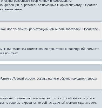
о опекуны разрешают сбор личной информации от
 конференции, обратитесь за помощью к юрисконсульту. Обратите
указанных ниже.
акже мог отключить регистрацию новых пользователей. Обратитесь
ункции, такие как отслеживание прочитанных сообщений, если эта
ies поможет.
ейдите в
Личный раздел
; ссылка на него обычно находится вверху
чных настройках часовой пояс на тот, в котором вы находитесь:
и вы не зарегистрированы, то сейчас удачный момент сделать это.