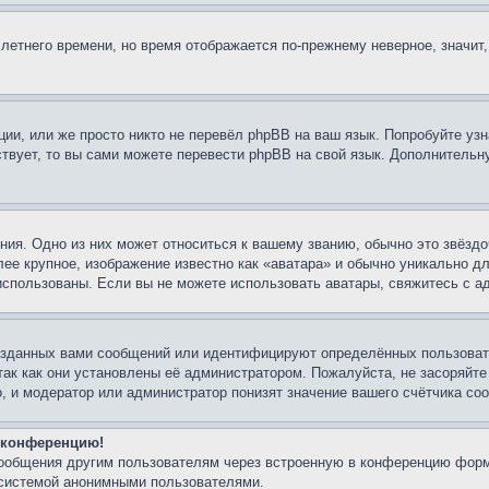
 летнего времени, но время отображается по-прежнему неверное, значит
ии, или же просто никто не перевёл phpBB на ваш язык. Попробуйте узн
ествует, то вы сами можете перевести phpBB на свой язык. Дополнител
ия. Одно из них может относиться к вашему званию, обычно это звёздо
лее крупное, изображение известно как «аватара» и обычно уникально д
ь использованы. Если вы не можете использовать аватары, свяжитесь с
озданных вами сообщений или идентифицируют определённых пользовате
так как они установлены её администратором. Пожалуйста, не засоряйт
, и модератор или администратор понизят значение вашего счётчика со
а конференцию!
сообщения другим пользователям через встроенную в конференцию форм
 системой анонимными пользователями.