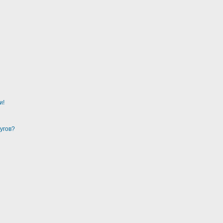
и!
угов?