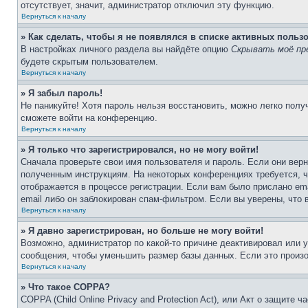
отсутствует, значит, администратор отключил эту функцию.
Вернуться к началу
» Как сделать, чтобы я не появлялся в списке активных польз
В настройках личного раздела вы найдёте опцию
Скрывать моё пр
будете скрытым пользователем.
Вернуться к началу
» Я забыл пароль!
Не паникуйте! Хотя пароль нельзя восстановить, можно легко пол
сможете войти на конференцию.
Вернуться к началу
» Я только что зарегистрировался, но не могу войти!
Сначала проверьте свои имя пользователя и пароль. Если они верн
полученным инструкциям. На некоторых конференциях требуется, 
отображается в процессе регистрации. Если вам было прислано em
email либо он заблокирован спам-фильтром. Если вы уверены, что 
Вернуться к началу
» Я давно зарегистрирован, но больше не могу войти!
Возможно, администратор по какой-то причине деактивировал или 
сообщения, чтобы уменьшить размер базы данных. Если это произош
Вернуться к началу
» Что такое COPPA?
COPPA (Child Online Privacy and Protection Act), или Акт о защите