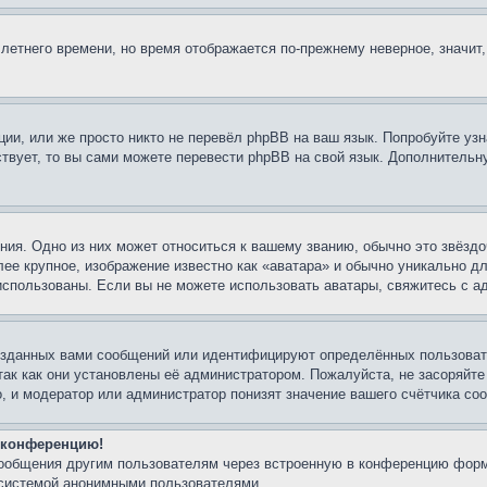
 летнего времени, но время отображается по-прежнему неверное, значит
ии, или же просто никто не перевёл phpBB на ваш язык. Попробуйте узн
ествует, то вы сами можете перевести phpBB на свой язык. Дополнител
ия. Одно из них может относиться к вашему званию, обычно это звёздо
лее крупное, изображение известно как «аватара» и обычно уникально д
ь использованы. Если вы не можете использовать аватары, свяжитесь с
озданных вами сообщений или идентифицируют определённых пользовате
так как они установлены её администратором. Пожалуйста, не засоряйт
, и модератор или администратор понизят значение вашего счётчика со
а конференцию!
сообщения другим пользователям через встроенную в конференцию форм
 системой анонимными пользователями.