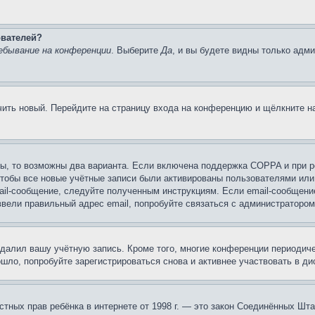
ователей?
ебывание на конференции
. Выберите
Да
, и вы будете видны только адм
учить новый. Перейдите на страницу входа на конференцию и щёлкните 
ы, то возможны два варианта. Если включена поддержка COPPA и при ре
чтобы все новые учётные записи были активированы пользователями или
ail-сообщение, следуйте полученным инструкциям. Если email-сообщение
ввели правильный адрес email, попробуйте связаться с администратором
удалил вашу учётную запись. Кроме того, многие конференции периоди
ло, попробуйте зарегистрироваться снова и активнее участвовать в ди
 частных прав ребёнка в интернете от 1998 г. — это закон Соединённых 