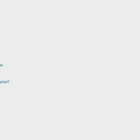
и!
угов?