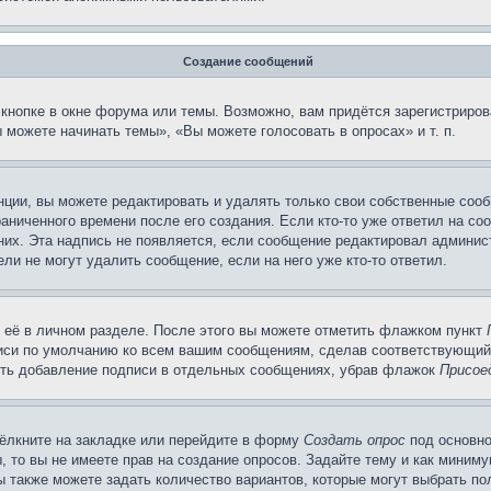
Создание сообщений
кнопке в окне форума или темы. Возможно, вам придётся зарегистриров
можете начинать темы», «Вы можете голосовать в опросах» и т. п.
ции, вы можете редактировать и удалять только свои собственные сооб
аниченного времени после его создания. Если кто-то уже ответил на со
 них. Эта надпись не появляется, если сообщение редактировал админис
ли не могут удалить сообщение, если на него уже кто-то ответил.
 её в личном разделе. После этого вы можете отметить флажком пункт
писи по умолчанию ко всем вашим сообщениям, сделав соответствующий
нить добавление подписи в отдельных сообщениях, убрав флажок
Присое
ёлкните на закладке или перейдите в форму
Создать опрос
под основно
, то вы не имеете прав на создание опросов. Задайте тему и как миним
ы также можете задать количество вариантов, которые могут выбрать п