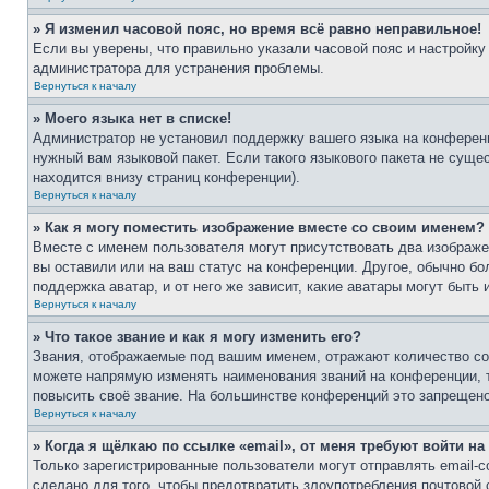
» Я изменил часовой пояс, но время всё равно неправильное!
Если вы уверены, что правильно указали часовой пояс и настройку
администратора для устранения проблемы.
Вернуться к началу
» Моего языка нет в списке!
Администратор не установил поддержку вашего языка на конференц
нужный вам языковой пакет. Если такого языкового пакета не сущ
находится внизу страниц конференции).
Вернуться к началу
» Как я могу поместить изображение вместе со своим именем?
Вместе с именем пользователя могут присутствовать два изображен
вы оставили или на ваш статус на конференции. Другое, обычно бо
поддержка аватар, и от него же зависит, какие аватары могут быт
Вернуться к началу
» Что такое звание и как я могу изменить его?
Звания, отображаемые под вашим именем, отражают количество с
можете напрямую изменять наименования званий на конференции, 
повысить своё звание. На большинстве конференций это запрещено
Вернуться к началу
» Когда я щёлкаю по ссылке «email», от меня требуют войти н
Только зарегистрированные пользователи могут отправлять email-
сделано для того, чтобы предотвратить злоупотребления почтовой