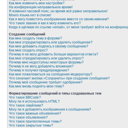
Как мне изменить мои настройки?
На конференции неправильное время!
Я изменил часовой пояс, но время всё равно неправильное!
Моего языка нет в списке!
Как я могу поместить изображение вместе со своим именем?
Что такое звание и как я могу изменить его?
Когда я щёлкаю по ссылке «email», от меня требуют войти на конферен
Создание сообщений
Как мне создать тему в форуме?
Как мне отредактировать или удалить сообщение?
Как мне добавить подпись к своему сообщению?
Как мне создать опрос?
Почему я не могу добавить больше вариантов ответа?
Как мне отредактировать или удалить опрос?
Почему мне недоступны некоторые форумы?
Почему я не могу добавлять вложения?
Почему я получил предупреждение?
Как мне пожаловаться на сообщения модератору?
Что означает кнопка «Сохранить» при создании сообщения?
Почему моё сообщение требует одобрения?
Как мне вновь поднять мою тему?
Форматирование сообщений и типы создаваемых тем
Что такое BBCode?
Могу ли я использовать HTML?
Что такое смайлики?
Могу ли я добавлять изображения к сообщениям?
Что такое важные объявления?
Что такое объявления?
Что такое прилепленные темы?
Что такое закрытые темы?