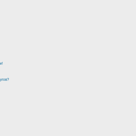
и!
угов?