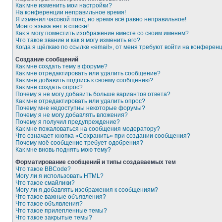
Как мне изменить мои настройки?
На конференции неправильное время!
Я изменил часовой пояс, но время всё равно неправильное!
Моего языка нет в списке!
Как я могу поместить изображение вместе со своим именем?
Что такое звание и как я могу изменить его?
Когда я щёлкаю по ссылке «email», от меня требуют войти на конферен
Создание сообщений
Как мне создать тему в форуме?
Как мне отредактировать или удалить сообщение?
Как мне добавить подпись к своему сообщению?
Как мне создать опрос?
Почему я не могу добавить больше вариантов ответа?
Как мне отредактировать или удалить опрос?
Почему мне недоступны некоторые форумы?
Почему я не могу добавлять вложения?
Почему я получил предупреждение?
Как мне пожаловаться на сообщения модератору?
Что означает кнопка «Сохранить» при создании сообщения?
Почему моё сообщение требует одобрения?
Как мне вновь поднять мою тему?
Форматирование сообщений и типы создаваемых тем
Что такое BBCode?
Могу ли я использовать HTML?
Что такое смайлики?
Могу ли я добавлять изображения к сообщениям?
Что такое важные объявления?
Что такое объявления?
Что такое прилепленные темы?
Что такое закрытые темы?