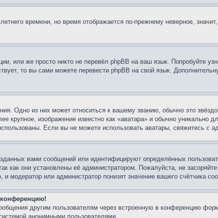
 летнего времени, но время отображается по-прежнему неверное, значит
ии, или же просто никто не перевёл phpBB на ваш язык. Попробуйте узн
ествует, то вы сами можете перевести phpBB на свой язык. Дополнител
ия. Одно из них может относиться к вашему званию, обычно это звёздо
лее крупное, изображение известно как «аватара» и обычно уникально д
ь использованы. Если вы не можете использовать аватары, свяжитесь с
озданных вами сообщений или идентифицируют определённых пользовате
так как они установлены её администратором. Пожалуйста, не засоряйт
, и модератор или администратор понизят значение вашего счётчика со
а конференцию!
сообщения другим пользователям через встроенную в конференцию форм
 системой анонимными пользователями.