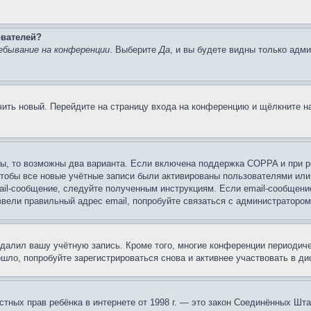
ователей?
ебывание на конференции
. Выберите
Да
, и вы будете видны только адм
учить новый. Перейдите на страницу входа на конференцию и щёлкните 
ы, то возможны два варианта. Если включена поддержка COPPA и при ре
чтобы все новые учётные записи были активированы пользователями или
ail-сообщение, следуйте полученным инструкциям. Если email-сообщение
ввели правильный адрес email, попробуйте связаться с администратором
удалил вашу учётную запись. Кроме того, многие конференции периоди
ло, попробуйте зарегистрироваться снова и активнее участвовать в ди
 частных прав ребёнка в интернете от 1998 г. — это закон Соединённых 