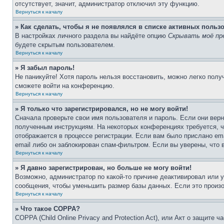
отсутствует, значит, администратор отключил эту функцию.
Вернуться к началу
» Как сделать, чтобы я не появлялся в списке активных польз
В настройках личного раздела вы найдёте опцию
Скрывать моё пр
будете скрытым пользователем.
Вернуться к началу
» Я забыл пароль!
Не паникуйте! Хотя пароль нельзя восстановить, можно легко пол
сможете войти на конференцию.
Вернуться к началу
» Я только что зарегистрировался, но не могу войти!
Сначала проверьте свои имя пользователя и пароль. Если они верн
полученным инструкциям. На некоторых конференциях требуется, 
отображается в процессе регистрации. Если вам было прислано em
email либо он заблокирован спам-фильтром. Если вы уверены, что 
Вернуться к началу
» Я давно зарегистрирован, но больше не могу войти!
Возможно, администратор по какой-то причине деактивировал или 
сообщения, чтобы уменьшить размер базы данных. Если это произош
Вернуться к началу
» Что такое COPPA?
COPPA (Child Online Privacy and Protection Act), или Акт о защите