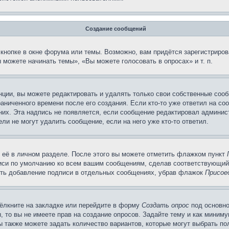
Создание сообщений
кнопке в окне форума или темы. Возможно, вам придётся зарегистриров
можете начинать темы», «Вы можете голосовать в опросах» и т. п.
ции, вы можете редактировать и удалять только свои собственные сооб
аниченного времени после его создания. Если кто-то уже ответил на со
 них. Эта надпись не появляется, если сообщение редактировал админис
ли не могут удалить сообщение, если на него уже кто-то ответил.
 её в личном разделе. После этого вы можете отметить флажком пункт
писи по умолчанию ко всем вашим сообщениям, сделав соответствующий
нить добавление подписи в отдельных сообщениях, убрав флажок
Присое
ёлкните на закладке или перейдите в форму
Создать опрос
под основно
, то вы не имеете прав на создание опросов. Задайте тему и как миним
ы также можете задать количество вариантов, которые могут выбрать п