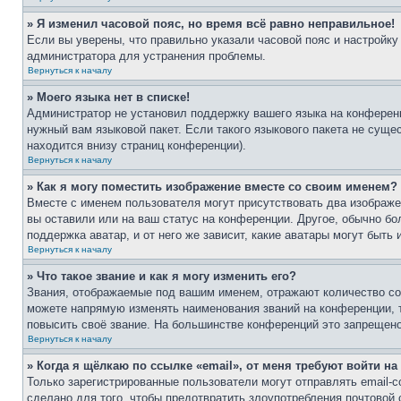
» Я изменил часовой пояс, но время всё равно неправильное!
Если вы уверены, что правильно указали часовой пояс и настройку
администратора для устранения проблемы.
Вернуться к началу
» Моего языка нет в списке!
Администратор не установил поддержку вашего языка на конференц
нужный вам языковой пакет. Если такого языкового пакета не сущ
находится внизу страниц конференции).
Вернуться к началу
» Как я могу поместить изображение вместе со своим именем?
Вместе с именем пользователя могут присутствовать два изображен
вы оставили или на ваш статус на конференции. Другое, обычно бо
поддержка аватар, и от него же зависит, какие аватары могут быт
Вернуться к началу
» Что такое звание и как я могу изменить его?
Звания, отображаемые под вашим именем, отражают количество с
можете напрямую изменять наименования званий на конференции, 
повысить своё звание. На большинстве конференций это запрещено
Вернуться к началу
» Когда я щёлкаю по ссылке «email», от меня требуют войти н
Только зарегистрированные пользователи могут отправлять email-
сделано для того, чтобы предотвратить злоупотребления почтовой