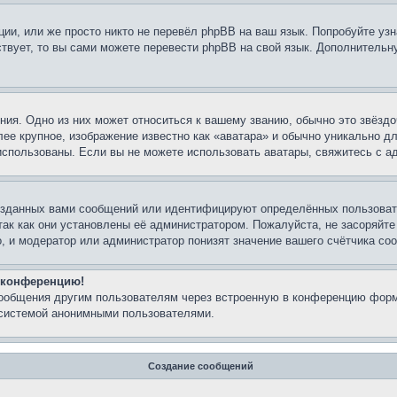
ии, или же просто никто не перевёл phpBB на ваш язык. Попробуйте узн
ествует, то вы сами можете перевести phpBB на свой язык. Дополнител
ия. Одно из них может относиться к вашему званию, обычно это звёздо
лее крупное, изображение известно как «аватара» и обычно уникально д
ь использованы. Если вы не можете использовать аватары, свяжитесь с
озданных вами сообщений или идентифицируют определённых пользовате
так как они установлены её администратором. Пожалуйста, не засоряйт
, и модератор или администратор понизят значение вашего счётчика со
а конференцию!
сообщения другим пользователям через встроенную в конференцию форм
 системой анонимными пользователями.
Создание сообщений