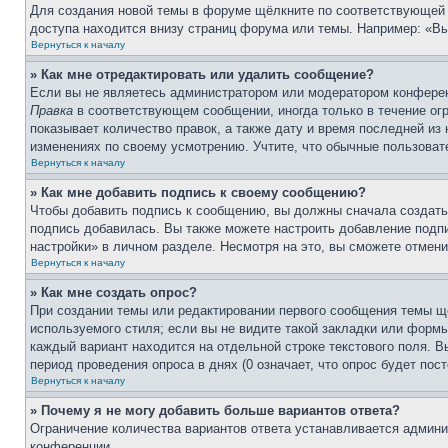
Для создания новой темы в форуме щёлкните по соответствующей 
доступа находится внизу страниц форума или темы. Например: «Вы 
Вернуться к началу
» Как мне отредактировать или удалить сообщение?
Если вы не являетесь администратором или модератором конферен
Правка
в соответствующем сообщении, иногда только в течение огр
показывает количество правок, а также дату и время последней из
изменениях по своему усмотрению. Учтите, что обычные пользовате
Вернуться к началу
» Как мне добавить подпись к своему сообщению?
Чтобы добавить подпись к сообщению, вы должны сначала создать
подпись добавилась. Вы также можете настроить добавление под
настройки» в личном разделе. Несмотря на это, вы сможете отме
Вернуться к началу
» Как мне создать опрос?
При создании темы или редактировании первого сообщения темы щ
используемого стиля; если вы не видите такой закладки или формы
каждый вариант находится на отдельной строке текстового поля. В
период проведения опроса в днях (0 означает, что опрос будет пос
Вернуться к началу
» Почему я не могу добавить больше вариантов ответа?
Ограничение количества вариантов ответа устанавливается админ
конференции.