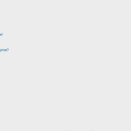
и!
угов?