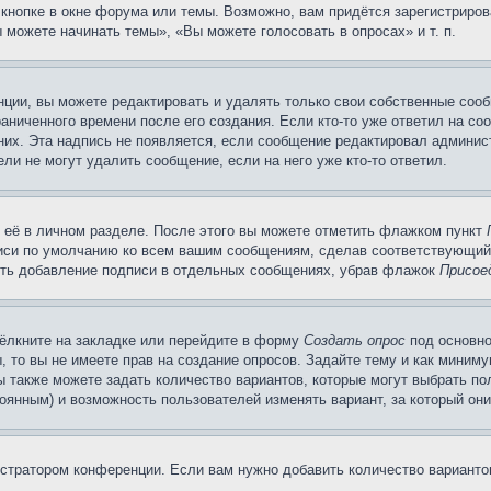
кнопке в окне форума или темы. Возможно, вам придётся зарегистриров
можете начинать темы», «Вы можете голосовать в опросах» и т. п.
ции, вы можете редактировать и удалять только свои собственные сооб
аниченного времени после его создания. Если кто-то уже ответил на со
 них. Эта надпись не появляется, если сообщение редактировал админис
ли не могут удалить сообщение, если на него уже кто-то ответил.
 её в личном разделе. После этого вы можете отметить флажком пункт
писи по умолчанию ко всем вашим сообщениям, сделав соответствующий
нить добавление подписи в отдельных сообщениях, убрав флажок
Присое
ёлкните на закладке или перейдите в форму
Создать опрос
под основно
, то вы не имеете прав на создание опросов. Задайте тему и как миним
ы также можете задать количество вариантов, которые могут выбрать п
тоянным) и возможность пользователей изменять вариант, за который он
истратором конференции. Если вам нужно добавить количество вариант