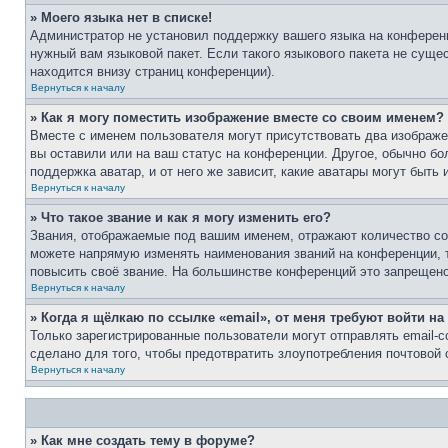
» Моего языка нет в списке!
Администратор не установил поддержку вашего языка на конференц
нужный вам языковой пакет. Если такого языкового пакета не сущ
находится внизу страниц конференции).
Вернуться к началу
» Как я могу поместить изображение вместе со своим именем?
Вместе с именем пользователя могут присутствовать два изображен
вы оставили или на ваш статус на конференции. Другое, обычно бо
поддержка аватар, и от него же зависит, какие аватары могут быт
Вернуться к началу
» Что такое звание и как я могу изменить его?
Звания, отображаемые под вашим именем, отражают количество с
можете напрямую изменять наименования званий на конференции, 
повысить своё звание. На большинстве конференций это запрещено
Вернуться к началу
» Когда я щёлкаю по ссылке «email», от меня требуют войти н
Только зарегистрированные пользователи могут отправлять email-
сделано для того, чтобы предотвратить злоупотребления почтовой
Вернуться к началу
» Как мне создать тему в форуме?