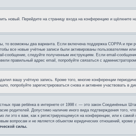
учить новый. Перейдите на страницу входа на конференцию и щёлкните 
ы, то возможны два варианта. Если включена поддержка COPPA и при ре
чтобы все новые учётные записи были активированы пользователями или
ail-сообщение, следуйте полученным инструкциям. Если email-сообщение
ввели правильный адрес email, попробуйте связаться с администратором
удалил вашу учётную запись. Кроме того, многие конференции периоди
ло, попробуйте зарегистрироваться снова и активнее участвовать в ди
 частных прав ребёнка в интернете от 1998 г. — это закон Соединённых 
асие родителей. Допустимо наличие иного вида подтверждения того, чт
о ли это к вам, как к регистрирующемуся на конференции, или к самой
овым вопросам и не является объектом юридических отношений, кроме 
ической силы.