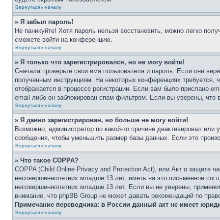
Вернуться к началу
» Я забыл пароль!
Не паникуйте! Хотя пароль нельзя восстановить, можно легко пол
сможете войти на конференцию.
Вернуться к началу
» Я только что зарегистрировался, но не могу войти!
Сначала проверьте свои имя пользователя и пароль. Если они верн
полученным инструкциям. На некоторых конференциях требуется, 
отображается в процессе регистрации. Если вам было прислано em
email либо он заблокирован спам-фильтром. Если вы уверены, что 
Вернуться к началу
» Я давно зарегистрирован, но больше не могу войти!
Возможно, администратор по какой-то причине деактивировал или 
сообщения, чтобы уменьшить размер базы данных. Если это произош
Вернуться к началу
» Что такое COPPA?
COPPA (Child Online Privacy and Protection Act), или Акт о защите
несовершеннолетних младше 13 лет, иметь на это письменное согл
несовершеннолетних младше 13 лет. Если вы не уверены, применим
внимание, что phpBB Group не может давать рекомендаций по прав
Примечание переводчика: в России данный акт не имеет юрид
Вернуться к началу