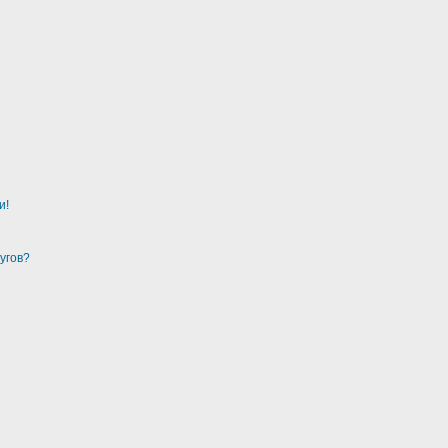
и!
угов?