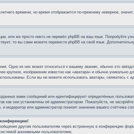
 летнего времени, но время отображается по-прежнему неверное, значит
ии, или же просто никто не перевёл phpBB на ваш язык. Попробуйте узн
ествует, то вы сами можете перевести phpBB на свой язык. Дополнител
ия. Одно из них может относиться к вашему званию, обычно это звёздо
лее крупное, изображение известно как «аватара» и обычно уникально д
ь использованы. Если вы не можете использовать аватары, свяжитесь с
озданных вами сообщений или идентифицируют определённых пользовате
так как они установлены её администратором. Пожалуйста, не засоряйт
, и модератор или администратор понизят значение вашего счётчика со
а конференцию!
сообщения другим пользователям через встроенную в конференцию форм
 системой анонимными пользователями.