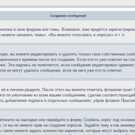
Создание сообщений
кнопке в окне форума или темы. Возможно, вам придётся зарегистриров
можете начинать темы», «Вы можете голосовать в опросах» и т. п.
ции, вы можете редактировать и удалять только свои собственные сооб
аниченного времени после его создания. Если кто-то уже ответил на со
 них. Эта надпись не появляется, если сообщение редактировал админис
ли не могут удалить сообщение, если на него уже кто-то ответил.
 её в личном разделе. После этого вы можете отметить флажком пункт
писи по умолчанию ко всем вашим сообщениям, сделав соответствующий
нить добавление подписи в отдельных сообщениях, убрав флажок
Присое
ёлкните на закладке или перейдите в форму
Создать опрос
под основно
, то вы не имеете прав на создание опросов. Задайте тему и как миним
ы также можете задать количество вариантов, которые могут выбрать п