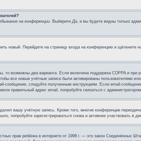
ователей?
ебывание на конференции
. Выберите
Да
, и вы будете видны только адм
учить новый. Перейдите на страницу входа на конференцию и щёлкните 
ы, то возможны два варианта. Если включена поддержка COPPA и при ре
чтобы все новые учётные записи были активированы пользователями или
ail-сообщение, следуйте полученным инструкциям. Если email-сообщение
ввели правильный адрес email, попробуйте связаться с администратором
удалил вашу учётную запись. Кроме того, многие конференции периоди
ло, попробуйте зарегистрироваться снова и активнее участвовать в ди
 частных прав ребёнка в интернете от 1998 г. — это закон Соединённых 