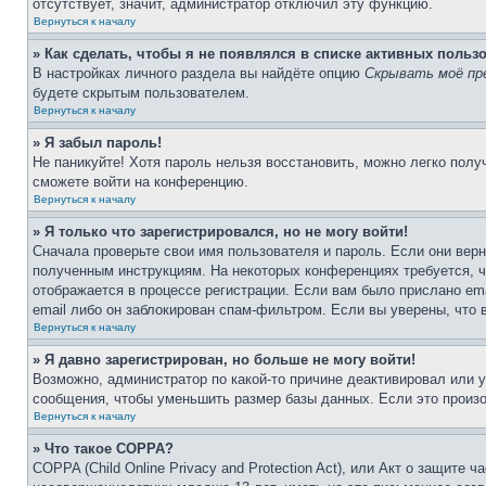
отсутствует, значит, администратор отключил эту функцию.
Вернуться к началу
» Как сделать, чтобы я не появлялся в списке активных польз
В настройках личного раздела вы найдёте опцию
Скрывать моё пр
будете скрытым пользователем.
Вернуться к началу
» Я забыл пароль!
Не паникуйте! Хотя пароль нельзя восстановить, можно легко пол
сможете войти на конференцию.
Вернуться к началу
» Я только что зарегистрировался, но не могу войти!
Сначала проверьте свои имя пользователя и пароль. Если они верн
полученным инструкциям. На некоторых конференциях требуется, 
отображается в процессе регистрации. Если вам было прислано em
email либо он заблокирован спам-фильтром. Если вы уверены, что 
Вернуться к началу
» Я давно зарегистрирован, но больше не могу войти!
Возможно, администратор по какой-то причине деактивировал или 
сообщения, чтобы уменьшить размер базы данных. Если это произош
Вернуться к началу
» Что такое COPPA?
COPPA (Child Online Privacy and Protection Act), или Акт о защите