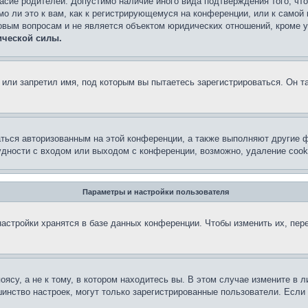
асие родителей. Допустимо наличие иного вида подтверждения того, чт
о ли это к вам, как к регистрирующемуся на конференции, или к самой
овым вопросам и не является объектом юридических отношений, кроме 
ической силы.
или запретил имя, под которым вы пытаетесь зарегистрироваться. Он т
аться авторизованным на этой конференции, а также выполняют другие ф
дности с входом или выходом с конференции, возможно, удаление cook
Параметры и настройки пользователя
астройки хранятся в базе данных конференции. Чтобы изменить их, пер
су, а не к тому, в котором находитесь вы. В этом случае измените в ли
льшинство настроек, могут только зарегистрированные пользователи. Есл