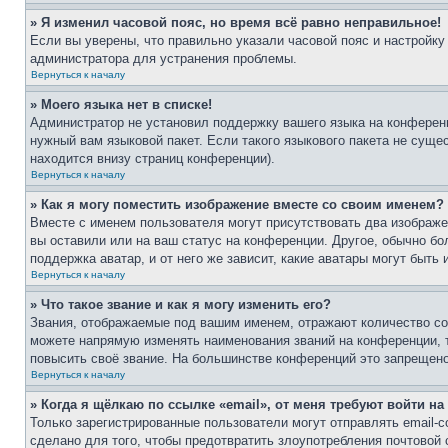
» Я изменил часовой пояс, но время всё равно неправильное!
Если вы уверены, что правильно указали часовой пояс и настройку
администратора для устранения проблемы.
Вернуться к началу
» Моего языка нет в списке!
Администратор не установил поддержку вашего языка на конференц
нужный вам языковой пакет. Если такого языкового пакета не сущ
находится внизу страниц конференции).
Вернуться к началу
» Как я могу поместить изображение вместе со своим именем?
Вместе с именем пользователя могут присутствовать два изображен
вы оставили или на ваш статус на конференции. Другое, обычно бо
поддержка аватар, и от него же зависит, какие аватары могут быт
Вернуться к началу
» Что такое звание и как я могу изменить его?
Звания, отображаемые под вашим именем, отражают количество с
можете напрямую изменять наименования званий на конференции, 
повысить своё звание. На большинстве конференций это запрещено
Вернуться к началу
» Когда я щёлкаю по ссылке «email», от меня требуют войти н
Только зарегистрированные пользователи могут отправлять email-
сделано для того, чтобы предотвратить злоупотребления почтовой