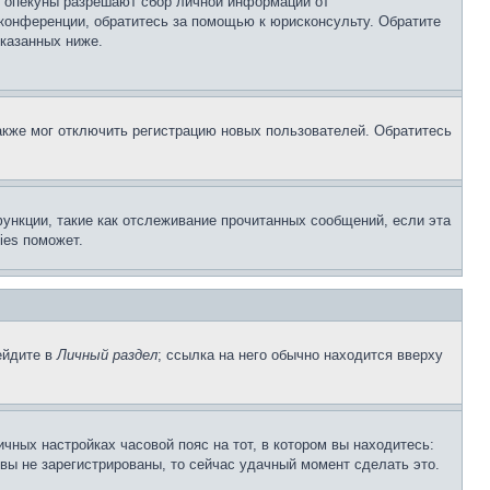
о опекуны разрешают сбор личной информации от
 конференции, обратитесь за помощью к юрисконсульту. Обратите
указанных ниже.
акже мог отключить регистрацию новых пользователей. Обратитесь
ункции, такие как отслеживание прочитанных сообщений, если эта
ies поможет.
ейдите в
Личный раздел
; ссылка на него обычно находится вверху
чных настройках часовой пояс на тот, в котором вы находитесь:
и вы не зарегистрированы, то сейчас удачный момент сделать это.