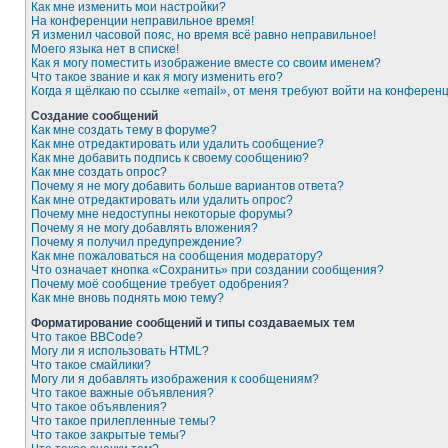
Как мне изменить мои настройки?
На конференции неправильное время!
Я изменил часовой пояс, но время всё равно неправильное!
Моего языка нет в списке!
Как я могу поместить изображение вместе со своим именем?
Что такое звание и как я могу изменить его?
Когда я щёлкаю по ссылке «email», от меня требуют войти на конферен
Создание сообщений
Как мне создать тему в форуме?
Как мне отредактировать или удалить сообщение?
Как мне добавить подпись к своему сообщению?
Как мне создать опрос?
Почему я не могу добавить больше вариантов ответа?
Как мне отредактировать или удалить опрос?
Почему мне недоступны некоторые форумы?
Почему я не могу добавлять вложения?
Почему я получил предупреждение?
Как мне пожаловаться на сообщения модератору?
Что означает кнопка «Сохранить» при создании сообщения?
Почему моё сообщение требует одобрения?
Как мне вновь поднять мою тему?
Форматирование сообщений и типы создаваемых тем
Что такое BBCode?
Могу ли я использовать HTML?
Что такое смайлики?
Могу ли я добавлять изображения к сообщениям?
Что такое важные объявления?
Что такое объявления?
Что такое прилепленные темы?
Что такое закрытые темы?